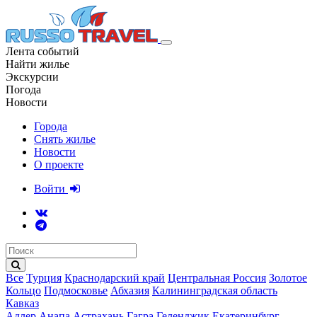
Лента событий
Найти жилье
Экскурсии
Погода
Новости
Города
Снять жилье
Новости
О проекте
Войти
Все
Турция
Краснодарский край
Центральная Россия
Золотое
Кольцо
Подмосковье
Абхазия
Калининградская область
Кавказ
Адлер
Анапа
Астрахань
Гагра
Геленджик
Екатеринбург