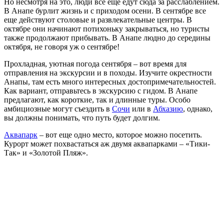
Но несмотря на это, люди все еще едут сюда за расслаблением.
В Анапе бурлит жизнь и с приходом осени. В сентябре все
еще действуют столовые и развлекательные центры. В
октябре они начинают потихоньку закрываться, но туристы
также продолжают прибывать. В Анапе людно до середины
октября, не говоря уж о сентябре!
Прохладная, уютная погода сентября – вот время для
отправления на экскурсии и в походы. Изучите окрестности
Анапы, там есть много интересных достопримечательностей.
Как вариант, отправьтесь в экскурсию с гидом. В Анапе
предлагают, как короткие, так и длинные туры. Особо
амбициозные могут съездить в
Сочи
или в
Абхазию
, однако,
вы должны понимать, что путь будет долгим.
Аквапарк
– вот еще одно место, которое можно посетить.
Курорт может похвастаться аж двумя аквапарками – «Тики-
Так» и «Золотой Пляж».