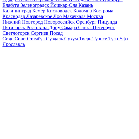
Елабуга
Зеленоградск
Йошкар-Ола
Казань
Калининград
Кемер
Кисловодск
Коломна
Кострома
Краснодар
Лазаревское
Лоо
Махачкала
Москва
Нижний Новгород
Новороссийск
Оренбург
Пицунда
Пятигорск
Ростов-на-Дону
Самара
Санкт-Петербург
Светлогорск
Сергиев Посад
Сиде
Сочи
Стамбул
Суздаль
Сухум
Тверь
Туапсе
Тула
Уфа
Ярославль