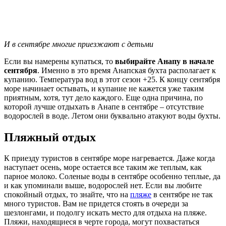
И в сентябре многие приезжают с детьми
Если вы намерены купаться, то
выбирайте Анапу в начале
сентября
. Именно в это время Анапская бухта располагает к
купанию. Температура вод в этот сезон +25. К концу сентября
море начинает остывать, и купание не кажется уже таким
приятным, хотя, тут дело каждого. Еще одна причина, по
которой лучше отдыхать в Анапе в сентябре – отсутствие
водорослей в воде. Летом они буквально атакуют воды бухты.
Пляжный отдых
К приезду туристов в сентябре море нагревается. Даже когда
наступает осень, море остается все таким же теплым, как
парное молоко. Соленые воды в сентябре особенно теплые, да
и как упоминали выше, водорослей нет. Если вы любите
спокойный отдых, то знайте, что на
пляже
в сентябре не так
много туристов. Вам не придется стоять в очереди за
шезлонгами, и подолгу искать место для отдыха на пляже.
Пляжи, находящиеся в черте города, могут похвастаться