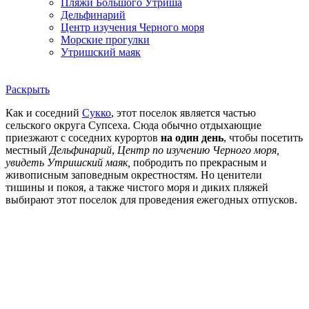
Пляжи Большого Утриша
Дельфинарий
Центр изучения Черного моря
Морские прогулки
Утришский маяк
Раскрыть
Как и соседний
Сукко
, этот поселок является частью
сельского округа Супсеха. Сюда обычно отдыхающие
приезжают с соседних курортов
на один день
, чтобы посетить
местный
Дельфинарий
,
Центр по изучению Черного моря,
увидеть Утришский маяк,
побродить по прекрасным и
живописным заповедным окрестностям. Но ценители
тишины и покоя, а также чистого моря и диких пляжей
выбирают этот поселок для проведения ежегодных отпусков.