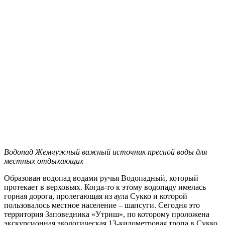
Водопад Жемчужный важный источник пресной воды для
местных отдыхающих
Образован водопад водами ручья Водопадный, который
протекает в верховьях. Когда-то к этому водопаду имелась
горная дорога, пролегающая из аула Сукко и которой
пользовалось местное население – шапсуги. Сегодня это
территория Заповедника «Утриш», по которому проложена
экскурсионная экологическая 13-километровая тропа в Сукко.