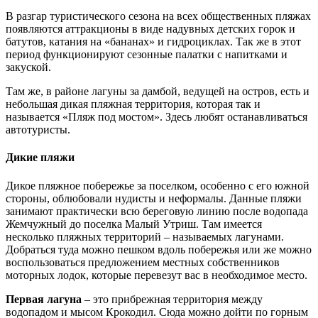
В разгар туристического сезона на всех общественных пляжах
появляются аттракционы в виде надувных детских горок и
батутов, катания на «бананах» и гидроциклах. Так же в этот
период функционируют сезонные палатки с напитками и
закуской.
Там же, в районе лагуны за дамбой, ведущей на остров, есть и
небольшая дикая пляжная территория, которая так и
называется «Пляж под мостом». Здесь любят останавливаться
автотуристы.
Дикие пляжи
Дикое пляжное побережье за поселком, особенно с его южной
стороны, облюбовали нудисты и неформалы. Данные пляжи
занимают практически всю береговую линию после водопада
Жемчужный до поселка Малый Утриш. Там имеется
несколько пляжных территорий – называемых лагунами.
Добраться туда можно пешком вдоль побережья или же можно
воспользоваться предложением местных собственников
моторных лодок, которые перевезут вас в необходимое место.
Первая лагуна
– это прибрежная территория между
водопадом и мысом Крокодил. Сюда можно дойти по горным