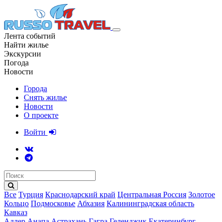
Лента событий
Найти жилье
Экскурсии
Погода
Новости
Города
Снять жилье
Новости
О проекте
Войти
Все
Турция
Краснодарский край
Центральная Россия
Золотое
Кольцо
Подмосковье
Абхазия
Калининградская область
Кавказ
Адлер
Анапа
Астрахань
Гагра
Геленджик
Екатеринбург