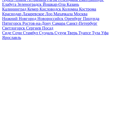
Елабуга
Зеленоградск
Йошкар-Ола
Казань
Калининград
Кемер
Кисловодск
Коломна
Кострома
Краснодар
Лазаревское
Лоо
Махачкала
Москва
Нижний Новгород
Новороссийск
Оренбург
Пицунда
Пятигорск
Ростов-на-Дону
Самара
Санкт-Петербург
Светлогорск
Сергиев Посад
Сиде
Сочи
Стамбул
Суздаль
Сухум
Тверь
Туапсе
Тула
Уфа
Ярославль