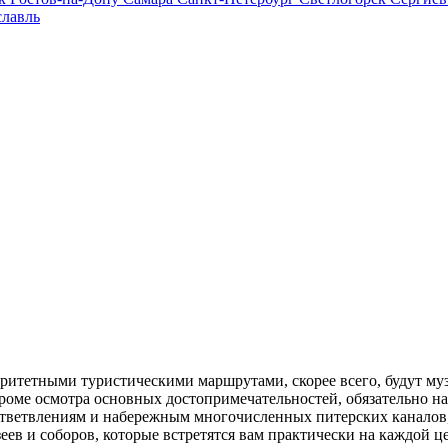
лавль
ритетными туристическими маршрутами, скорее всего, будут муз
кроме осмотра основных достопримечательностей, обязательно над
 ответвлениям и набережным многочисленных питерских каналов
еев и соборов, которые встретятся вам практически на каждой ц