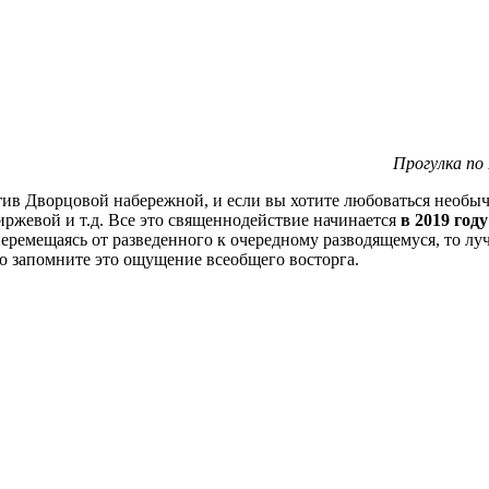
Прогулка по
ив Дворцовой набережной, и если вы хотите любоваться необыч
ржевой и т.д. Все это священнодействие начинается
в 2019
год
еремещаясь от разведенного к очередному разводящемуся, то лу
го запомните это ощущение всеобщего восторга.