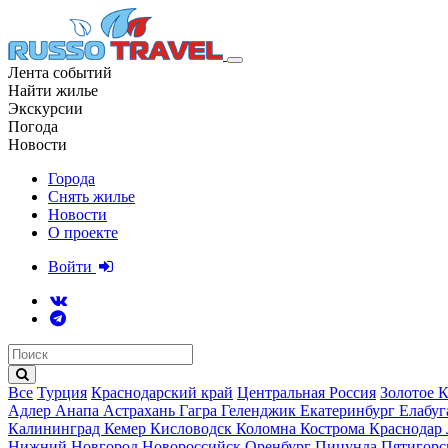
Лента событий
Найти жилье
Экскурсии
Погода
Новости
Города
Снять жилье
Новости
О проекте
Войти
Все
Турция
Краснодарский край
Центральная Россия
Золотое 
Адлер
Анапа
Астрахань
Гагра
Геленджик
Екатеринбург
Елабу
Калининград
Кемер
Кисловодск
Коломна
Кострома
Краснодар
Нижний Новгород
Новороссийск
Оренбург
Пицунда
Пятигор