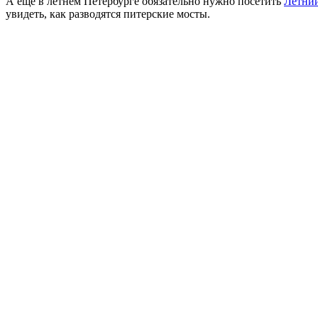
А еще в летнем Петербурге обязательно нужно посетить
Летний
увидеть, как разводятся питерские мосты.