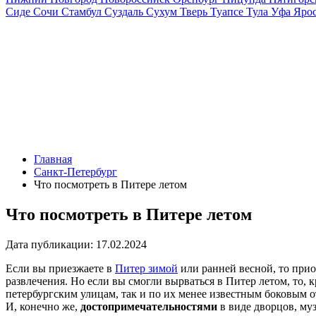
Сиде
Сочи
Стамбул
Суздаль
Сухум
Тверь
Туапсе
Тула
Уфа
Ярос
Главная
Санкт-Петербург
Что посмотреть в Питере летом
Что посмотреть в Питере летом
Дата публикации:
17.02.2024
Если вы приезжаете в
Питер зимой
или ранней весной, то прио
развлечения. Но если вы смогли вырваться в Питер летом, то, 
петербургским улицам, так и по их менее известным боковым
И, конечно же,
достопримечательностями
в виде дворцов, муз