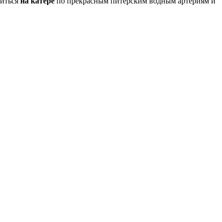
титься
на катере
по прекрасным питерским водным артериям и