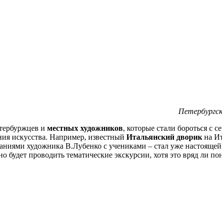
Петербургск
етербуржцев и
местных художников
, которые стали бороться с
ния искусства. Например, известный
Итальянский дворик
на Ит
ниями художника В.Лубенко с учениками – стал уже настоящей 
о будет проводить тематические экскурсии, хотя это вряд ли по