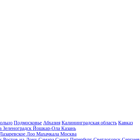
Кольцо
Подмосковье
Абхазия
Калининградская область
Кавказ
га
Зеленоградск
Йошкар-Ола
Казань
Лазаревское
Лоо
Махачкала
Москва
ск
Ростов-на-Дону
Самара
Санкт-Петербург
Светлогорск
Сергиев