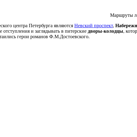
Маршруты ле
ского центра Петербурга являются
Невский проспект
,
Набереж
е отступления и заглядывать в питерские
дворы-колодцы
, кото
ритаились герои романов Ф.М.Достоевского.