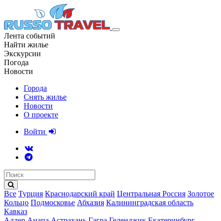
Лента событий
Найти жилье
Экскурсии
Погода
Новости
Города
Снять жилье
Новости
О проекте
Войти
Все
Турция
Краснодарский край
Центральная Россия
Золотое
Кольцо
Подмосковье
Абхазия
Калининградская область
Кавказ
Адлер
Анапа
Астрахань
Гагра
Геленджик
Екатеринбург