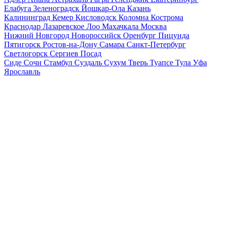
Елабуга
Зеленоградск
Йошкар-Ола
Казань
Калининград
Кемер
Кисловодск
Коломна
Кострома
Краснодар
Лазаревское
Лоо
Махачкала
Москва
Нижний Новгород
Новороссийск
Оренбург
Пицунда
Пятигорск
Ростов-на-Дону
Самара
Санкт-Петербург
Светлогорск
Сергиев Посад
Сиде
Сочи
Стамбул
Суздаль
Сухум
Тверь
Туапсе
Тула
Уфа
Ярославль