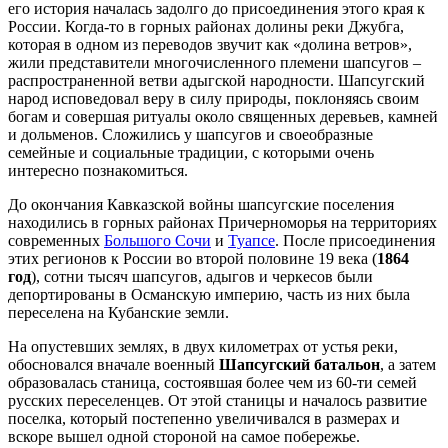
его история началась задолго до присоединения этого края к
России. Когда-то в горных районах долины реки Джубга,
которая в одном из переводов звучит как «долина ветров»,
жили представители многочисленного племени шапсугов –
распространенной ветви адыгской народности. Шапсугский
народ исповедовал веру в силу природы, поклоняясь своим
богам и совершая ритуалы около священных деревьев, камней
и дольменов. Сложились у шапсугов и своеобразные
семейные и социальные традиции, с которыми очень
интересно познакомиться.
До окончания Кавказской войны шапсугские поселения
находились в горных районах Причерноморья на территориях
современных
Большого Сочи
и
Туапсе
. После присоединения
этих регионов к России во второй половине 19 века (
1864
год
), сотни тысяч шапсугов, адыгов и черкесов были
депортированы в Османскую империю, часть из них была
переселена на Кубанские земли.
На опустевших землях, в двух километрах от устья реки,
обосновался вначале военный
Шапсугский батальон
, а затем
образовалась станица, состоявшая более чем из 60-ти семей
русских переселенцев. От этой станицы и началось развитие
поселка, который постепенно увеличивался в размерах и
вскоре вышел одной стороной на самое побережье.