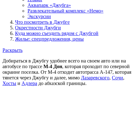
Аквапарк «Джубга»
Развлекательный комплекс «Немо»
Экскурсии
Что посмотреть в Джубге
Окрестности Джубги
Куда можно съездить рядом с Джубгой
Жилье: спецпредложения, цены
Раскрыть
Добираться в Джубгу удобнее всего на своем авто или на
автобусе по трассе
М-4 Дон
, которая проходит по северной
окраине поселка. От М-4 отходит автотрасса А-147, которая
тянется через Джубгу и далее, мимо
Лазаревского
,
Сочи
,
Хосты
и
Адлера
до абхазской границы.