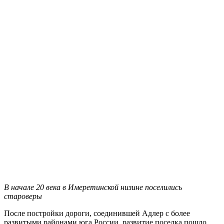
В начале 20 века в Имеретинской низине поселились
староверы
После постройки дороги, соединившей Адлер с более
развитыми районами юга России, развитие поселка пошло