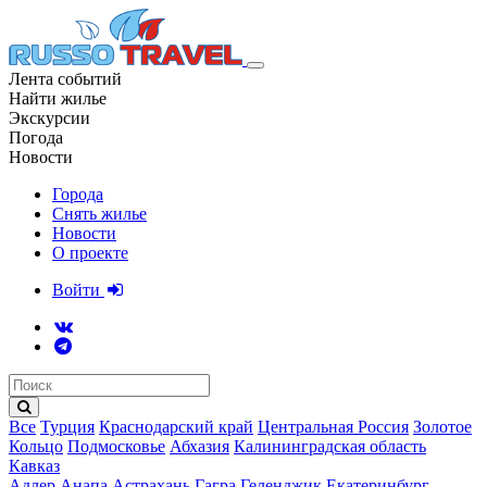
Лента событий
Найти жилье
Экскурсии
Погода
Новости
Города
Снять жилье
Новости
О проекте
Войти
Все
Турция
Краснодарский край
Центральная Россия
Золотое
Кольцо
Подмосковье
Абхазия
Калининградская область
Кавказ
Адлер
Анапа
Астрахань
Гагра
Геленджик
Екатеринбург