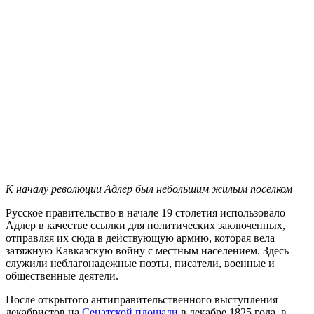
К началу революции Адлер был небольшим жилым поселком
Русское правительство в начале 19 столетия использовало
Адлер в качестве ссылки для политических заключенных,
отправляя их сюда в действующую армию, которая вела
затяжную Кавказскую войну с местным населением. Здесь
служили неблагонадежные поэты, писатели, военные и
общественные деятели.
После открытого антиправительственного выступления
декабристов на
Сенатской площади
в декабре 1825 года, в