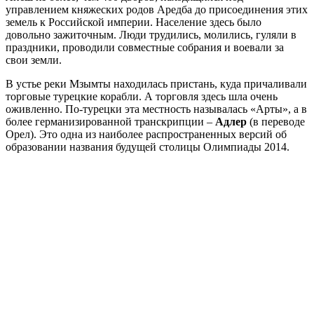
управлением княжеских родов Аредба до присоединения этих
земель к Российской империи. Население здесь было
довольно зажиточным. Люди трудились, молились, гуляли в
праздники, проводили совместные собрания и воевали за
свои земли.
В устье реки Мзымты находилась пристань, куда причаливали
торговые турецкие корабли. А торговля здесь шла очень
оживленно. По-турецки эта местность называлась «Арты», а в
более германизированной транскрипции –
Адлер
(в переводе
Орел). Это одна из наиболее распространенных версий об
образовании названия будущей столицы Олимпиады 2014.