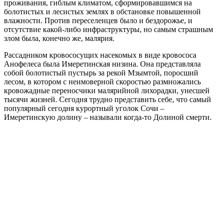
проживания, гиблым климатом, сформировавшимся на
болотистых и лесистых землях в обстановке повышенной
влажности. Против переселенцев было и бездорожье, и
отсутствие какой-либо инфраструктуры, но самым страшным
злом была, конечно же, малярия.
Рассадником кровососущих насекомых в виде кровососа
Анофелеса была Имеретинская низина. Она представляла
собой болотистый пустырь за рекой Мзымтой, поросший
лесом, в котором с неимоверной скоростью размножались
кровожадные переносчики малярийной лихорадки, унесшей
тысячи жизней. Сегодня трудно представить себе, что самый
популярный сегодня курортный уголок Сочи –
Имеретинскую долину – называли когда-то Долиной смерти.