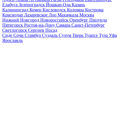
Елабуга
Зеленоградск
Йошкар-Ола
Казань
Калининград
Кемер
Кисловодск
Коломна
Кострома
Краснодар
Лазаревское
Лоо
Махачкала
Москва
Нижний Новгород
Новороссийск
Оренбург
Пицунда
Пятигорск
Ростов-на-Дону
Самара
Санкт-Петербург
Светлогорск
Сергиев Посад
Сиде
Сочи
Стамбул
Суздаль
Сухум
Тверь
Туапсе
Тула
Уфа
Ярославль