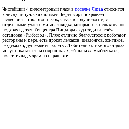
Чистейший 4-километровый пляж в
поселке Лдзаа
относится
к числу пицундских пляжей. Берег моря покрывает
шелковистый золотой песок, спуск в воду пологий, с
отдельными участками мелководья, которые как нельзя лучше
подходят детям. От центра Пицунды сюда ходит автобус,
остановка «Рыбзавод». Пляж отлично благоустроен: работают
рестораны и кафе, есть прокат лежаков, шезлонгов, зонтиков,
раздевалки, душевые и туалеты. Любители активного отдыха
могут покататься на гидроциклах, «бананах», «таблетках»,
полетать над морем на парашюте.