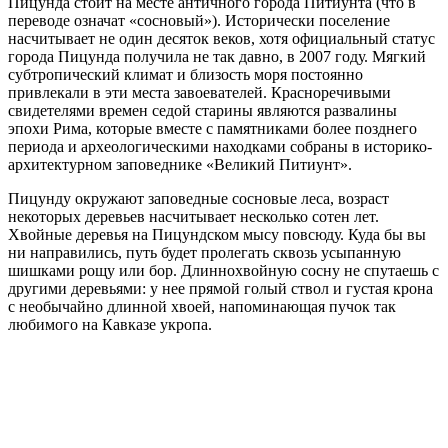
Пицунда стоит на месте античного города Питиунта (что в
переводе означат «сосновый»). Исторически поселение
насчитывает не один десяток веков, хотя официальный статус
города Пицунда получила не так давно, в 2007 году. Мягкий
субтропический климат и близость моря постоянно
привлекали в эти места завоевателей. Красноречивыми
свидетелями времен седой старины являются развалины
эпохи Рима, которые вместе с памятниками более позднего
периода и археологическими находками собраны в историко-
архитектурном заповеднике «Великий Питиунт».
Пицунду окружают заповедные сосновые леса, возраст
некоторых деревьев насчитывает несколько сотен лет.
Хвойные деревья на Пицундском мысу повсюду. Куда бы вы
ни направились, путь будет пролегать сквозь усыпанную
шишками рощу или бор. Длиннохвойную сосну не спутаешь с
другими деревьями: у нее прямой голый ствол и густая крона
с необычайно длинной хвоей, напоминающая пучок так
любимого на Кавказе укропа.