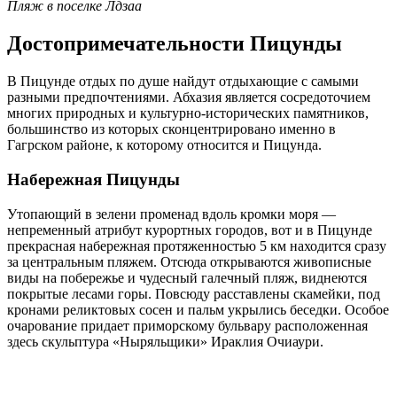
Пляж в поселке Лдзаа
Достопримечательности Пицунды
В Пицунде отдых по душе найдут отдыхающие с самыми
разными предпочтениями. Абхазия является сосредоточием
многих природных и культурно-исторических памятников,
большинство из которых сконцентрировано именно в
Гагрском районе, к которому относится и Пицунда.
Набережная Пицунды
Утопающий в зелени променад вдоль кромки моря —
непременный атрибут курортных городов, вот и в Пицунде
прекрасная набережная протяженностью 5 км находится сразу
за центральным пляжем. Отсюда открываются живописные
виды на побережье и чудесный галечный пляж, виднеются
покрытые лесами горы. Повсюду расставлены скамейки, под
кронами реликтовых сосен и пальм укрылись беседки. Особое
очарование придает приморскому бульвару расположенная
здесь скульптура «Ныряльщики» Ираклия Очиаури.