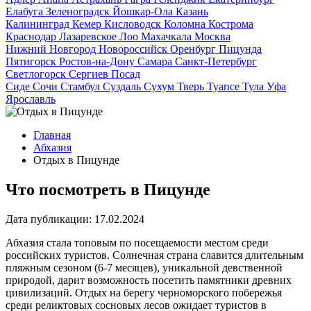
Елабуга
Зеленоградск
Йошкар-Ола
Казань
Калининград
Кемер
Кисловодск
Коломна
Кострома
Краснодар
Лазаревское
Лоо
Махачкала
Москва
Нижний Новгород
Новороссийск
Оренбург
Пицунда
Пятигорск
Ростов-на-Дону
Самара
Санкт-Петербург
Светлогорск
Сергиев Посад
Сиде
Сочи
Стамбул
Суздаль
Сухум
Тверь
Туапсе
Тула
Уфа
Ярославль
Главная
Абхазия
Отдых в Пицунде
Что посмотреть в Пицунде
Дата публикации:
17.02.2024
Абхазия стала топовым по посещаемости местом среди
российских туристов. Солнечная страна славится длительным
пляжным сезоном (6-7 месяцев), уникальной девственной
природой, дарит возможность посетить памятники древних
цивилизаций. Отдых на берегу черноморского побережья
среди реликтовых сосновых лесов ожидает туристов в