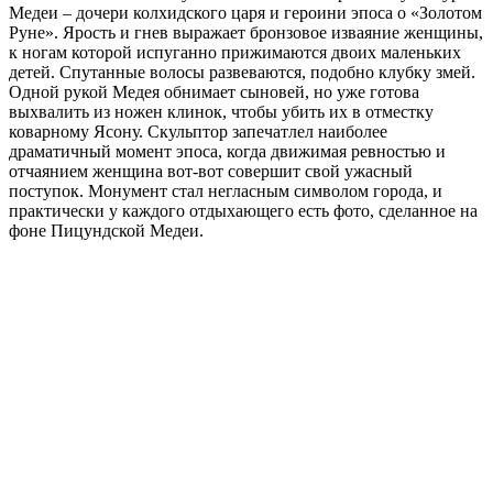
Медеи – дочери колхидского царя и героини эпоса о «Золотом
Руне». Ярость и гнев выражает бронзовое изваяние женщины,
к ногам которой испуганно прижимаются двоих маленьких
детей. Спутанные волосы развеваются, подобно клубку змей.
Одной рукой Медея обнимает сыновей, но уже готова
выхвалить из ножен клинок, чтобы убить их в отместку
коварному Ясону. Скульптор запечатлел наиболее
драматичный момент эпоса, когда движимая ревностью и
отчаянием женщина вот-вот совершит свой ужасный
поступок. Монумент стал негласным символом города, и
практически у каждого отдыхающего есть фото, сделанное на
фоне Пицундской Медеи.