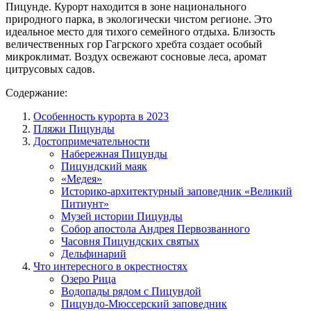
Пицунде. Курорт находится в зоне национального
природного парка, в экологически чистом регионе. Это
идеальное место для тихого семейного отдыха. Близость
величественных гор Гагрского хребта создает особый
микроклимат. Воздух освежают сосновые леса, аромат
цитрусовых садов.
Содержание:
Особенность курорта в 2023
Пляжи Пицунды
Достопримечательности
Набережная Пицунды
Пицундский маяк
«Медея»
Историко-архитектурный заповедник «Великий
Питиунт»
Музей истории Пицунды
Собор апостола Андрея Первозванного
Часовня Пицундских святых
Дельфинарий
Что интересного в окрестностях
Озеро Рица
Водопады рядом с Пицундой
Пицундо-Мюссерский заповедник