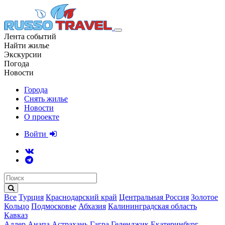
Лента событий
Найти жилье
Экскурсии
Погода
Новости
Города
Снять жилье
Новости
О проекте
Войти
Все
Турция
Краснодарский край
Центральная Россия
Золотое
Кольцо
Подмосковье
Абхазия
Калининградская область
Кавказ
Адлер
Анапа
Астрахань
Гагра
Геленджик
Екатеринбург