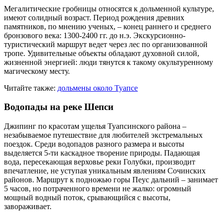
Мегалитические гробницы относятся к дольменной культуре,
имеют солидный возраст. Период рождения древних
памятников, по мнению ученых, – конец раннего и среднего
бронзового века: 1300-2400 гг. до н.э. Экскурсионно-
туристический маршрут ведет через лес по организованной
тропе. Удивительные объекты обладают духовной силой,
жизненной энергией: люди тянутся к такому окультуренному
магическому месту.
Читайте также:
дольмены около Туапсе
Водопады на реке Шепси
Джипинг по красотам ущелья Туапсинского района –
незабываемое путешествие для любителей экстремальных
поездок. Среди водопадов разного размера и высоты
выделяется 5-ти каскадное творение природы. Падающая
вода, пересекающая верховье реки Голубки, производит
впечатление, не уступая уникальным явлениям Сочинских
районов. Маршрут к подножью горы Пеус дальний – занимает
5 часов, но потраченного времени не жалко: огромный
мощный водный поток, срывающийся с высоты,
завораживает.