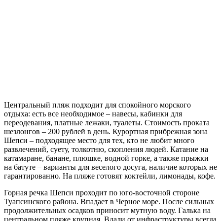
Центральный пляж подходит для спокойного морского
отдыха: есть все необходимое – навесы, кабинки для
переодевания, платные лежаки, туалеты. Стоимость проката
шезлонгов – 200 рублей в день. Курортная прибрежная зона
Шепси – подходящее место для тех, кто не любит много
развлечений, суету, толкотню, скопления людей. Катание на
катамаране, банане, плюшке, водной горке, а также прыжки
на батуте – варианты для веселого досуга, наличие которых не
гарантированно. На пляже готовят коктейли, лимонады, кофе.
Горная речка Шепси проходит по юго-восточной стороне
Туапсинского района. Впадает в Черное море. После сильных
продолжительных осадков приносит мутную воду. Галька на
центральном пляже крупная. Вдали от инфраструктуры всегда