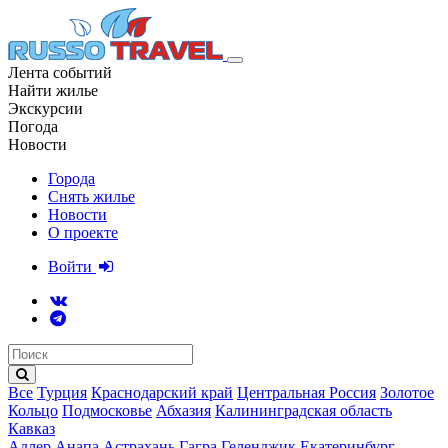
Лента событий
Найти жилье
Экскурсии
Погода
Новости
Города
Снять жилье
Новости
О проекте
Войти
Все
Турция
Краснодарский край
Центральная Россия
Золотое
Кольцо
Подмосковье
Абхазия
Калининградская область
Кавказ
Адлер
Анапа
Астрахань
Гагра
Геленджик
Екатеринбург