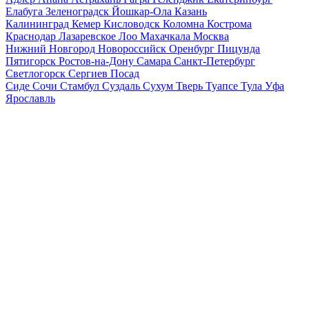
Елабуга
Зеленоградск
Йошкар-Ола
Казань
Калининград
Кемер
Кисловодск
Коломна
Кострома
Краснодар
Лазаревское
Лоо
Махачкала
Москва
Нижний Новгород
Новороссийск
Оренбург
Пицунда
Пятигорск
Ростов-на-Дону
Самара
Санкт-Петербург
Светлогорск
Сергиев Посад
Сиде
Сочи
Стамбул
Суздаль
Сухум
Тверь
Туапсе
Тула
Уфа
Ярославль