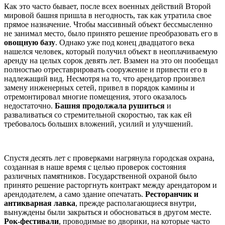
Как это часто бывает, после всех военных действий Второй
мировой башня пришла в негодность, так как утратила свое
прямое назначение. Чтобы массивный объект бессмысленно
не занимал место, было принято решение преобразовать его в
овощную базу
. Однако уже под конец двадцатого века
нашелся человек, который получил объект в неоплачиваемую
аренду на целых сорок девять лет. Взамен на это он пообещал
полностью отреставрировать сооружение и привести его в
надлежащий вид. Несмотря на то, что арендатор произвел
замену инженерных сетей, привел в порядок камины и
отремонтировал многие помещения, этого оказалось
недостаточно.
Башня продолжала рушиться
и
разваливаться со стремительной скоростью, так как ей
требовалось больших вложений, усилий и улучшений.
Спустя десять лет с проверками нагрянула городская охрана,
созданная в наше время с целью проверок состояния
различных памятников. Государственной охраной было
принято решение расторгнуть контракт между арендатором и
арендодателем, а само здание опечатать.
Ресторанчик и
антикварная лавка
, прежде располагающиеся внутри,
вынуждены были закрыться и обосноваться в другом месте.
Рок-фестивали
, проводимые во дворики, на которые часто