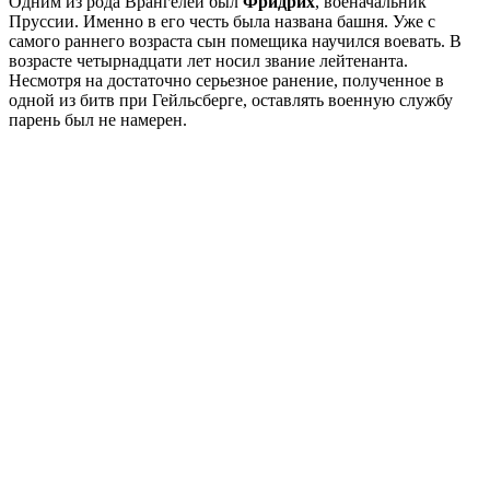
Одним из рода Врангелей был
Фридрих
, военачальник
Пруссии. Именно в его честь была названа башня. Уже с
самого раннего возраста сын помещика научился воевать. В
возрасте четырнадцати лет носил звание лейтенанта.
Несмотря на достаточно серьезное ранение, полученное в
одной из битв при Гейльсберге, оставлять военную службу
парень был не намерен.