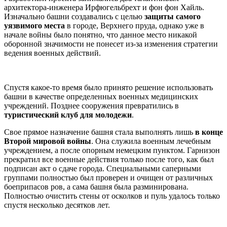
архитектора-инженера Ирфюгельбрехт и фон фон Хайль.
Изначально башни создавались с целью
защиты самого
уязвимого места
в городе, Верхнего пруда, однако уже в
начале войны было понятно, что данное место никакой
оборонной значимости не понесет из-за изменения стратегии
ведения военных действий.
Спустя какое-то время было принято решение использовать
башни в качестве определенных военных медицинских
учреждений. Позднее сооружения превратились в
туристический клуб для молодежи
.
Свое прямое назначение башня стала выполнять лишь
в конце
Второй мировой войны
. Она служила военным лечебным
учреждением, а после опорным немецким пунктом. Гарнизон
прекратил все военные действия только после того, как был
подписан акт о сдаче города. Специальными саперными
группами полностью был проверен и очищен от различных
боеприпасов ров, а сама башня была разминирована.
Полностью очистить стены от осколков и пуль удалось только
спустя несколько десятков лет.