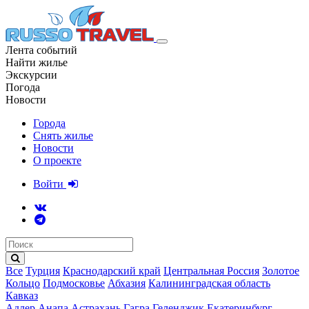
Лента событий
Найти жилье
Экскурсии
Погода
Новости
Города
Снять жилье
Новости
О проекте
Войти
Все
Турция
Краснодарский край
Центральная Россия
Золотое
Кольцо
Подмосковье
Абхазия
Калининградская область
Кавказ
Адлер
Анапа
Астрахань
Гагра
Геленджик
Екатеринбург