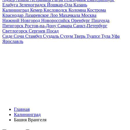
Елабуга
Зеленоградск
Йошкар-Ола
Казань
Калининград
Кемер
Кисловодск
Коломна
Кострома
Краснодар
Лазаревское
Лоо
Махачкала
Москва
Нижний Новгород
Новороссийск
Оренбург
Пицунда
Пятигорск
Ростов-на-Дону
Самара
Санкт-Петербург
Светлогорск
Сергиев Посад
Сиде
Сочи
Стамбул
Суздаль
Сухум
Тверь
Туапсе
Тула
Уфа
Ярославль
Главная
Калининград
Башня Врангеля