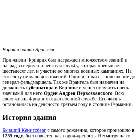
Ворота башни Врангеля
При жизни Фридрих был награжден множеством званий и
наград за верную и честную службу, которая превышает
шестьдесят лет, и участие во многих военных кампаниях. На
его счету не мало достижений. Одно из таких – повышение до
генерал-фельдмаршела. Так же Врангель был назначен на
должность
губернатора в Берлине
и успел получить очень
значимый для него
Орден Андрея Первозванского
. Всю
свою жизнь Фридрих отдал военной службе. Его жизнь
остановилась на девяносто третьем году в столице Германии.
История здания
Бывший Кёнигсберг
с самого рождения, которое произошло
в
1255 году
, был известен как город-крепость. Несмотря на то,