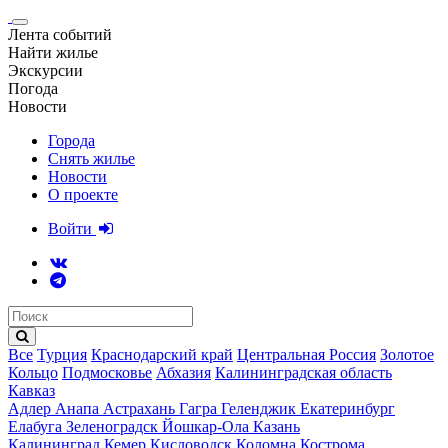
Лента событий
Найти жилье
Экскурсии
Погода
Новости
Города
Снять жилье
Новости
О проекте
Войти
Все
Турция
Краснодарский край
Центральная Россия
Золотое
Кольцо
Подмосковье
Абхазия
Калининградская область
Кавказ
Адлер
Анапа
Астрахань
Гагра
Геленджик
Екатеринбург
Елабуга
Зеленоградск
Йошкар-Ола
Казань
Калининград
Кемер
Кисловодск
Коломна
Кострома