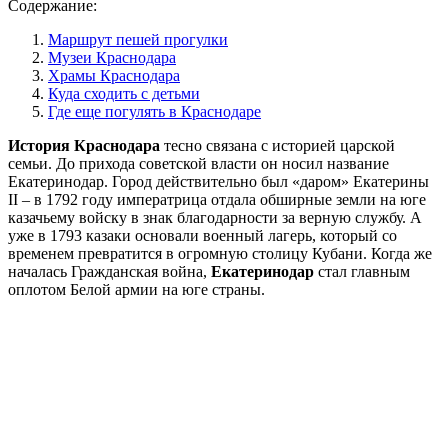
Содержание:
Маршрут пешей прогулки
Музеи Краснодара
Храмы Краснодара
Куда сходить с детьми
Где еще погулять в Краснодаре
История Краснодара
тесно связана с историей царской
семьи. До прихода советской власти он носил название
Екатеринодар. Город действительно был «даром» Екатерины
II – в 1792 году императрица отдала обширные земли на юге
казачьему войску в знак благодарности за верную службу. А
уже в 1793 казаки основали военный лагерь, который со
временем превратится в огромную столицу Кубани. Когда же
началась Гражданская война,
Екатеринодар
стал главным
оплотом Белой армии на юге страны.