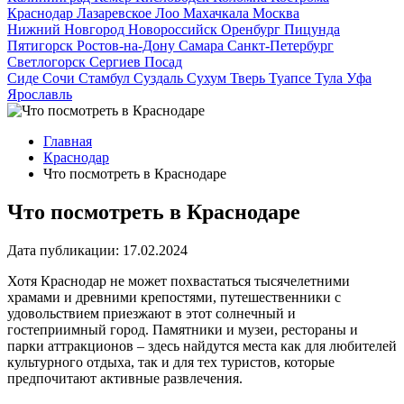
Краснодар
Лазаревское
Лоо
Махачкала
Москва
Нижний Новгород
Новороссийск
Оренбург
Пицунда
Пятигорск
Ростов-на-Дону
Самара
Санкт-Петербург
Светлогорск
Сергиев Посад
Сиде
Сочи
Стамбул
Суздаль
Сухум
Тверь
Туапсе
Тула
Уфа
Ярославль
Главная
Краснодар
Что посмотреть в Краснодаре
Что посмотреть в Краснодаре
Дата публикации:
17.02.2024
Хотя Краснодар не может похвастаться тысячелетними
храмами и древними крепостями, путешественники с
удовольствием приезжают в этот солнечный и
гостеприимный город. Памятники и музеи, рестораны и
парки аттракционов – здесь найдутся места как для любителей
культурного отдыха, так и для тех туристов, которые
предпочитают активные развлечения.