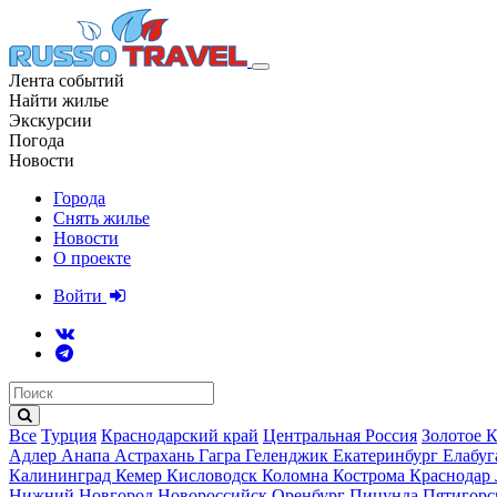
Лента событий
Найти жилье
Экскурсии
Погода
Новости
Города
Снять жилье
Новости
О проекте
Войти
Все
Турция
Краснодарский край
Центральная Россия
Золотое 
Адлер
Анапа
Астрахань
Гагра
Геленджик
Екатеринбург
Елабу
Калининград
Кемер
Кисловодск
Коломна
Кострома
Краснодар
Нижний Новгород
Новороссийск
Оренбург
Пицунда
Пятигор