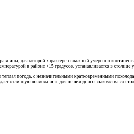
й равнины, для которой характерен влажный умеренно контине
емпературой в районе +15 градусов, устанавливается в столице у
 и теплая погода, с незначительными кратковременными похолод
то дает отличную возможность для пешеходного знакомства со с