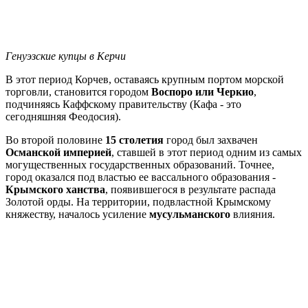
Генуэзские купцы в Керчи
В этот период Корчев, оставаясь крупным портом морской
торговли, становится городом
Воспоро или Черкио
,
подчиняясь Каффскому правительству (Кафа - это
сегодняшняя Феодосия).
Во второй половине
15 столетия
город был захвачен
Османской империей
, ставшей в этот период одним из самых
могущественных государственных образований. Точнее,
город оказался под властью ее вассального образования -
Крымского ханства
, появившегося в результате распада
Золотой орды. На территории, подвластной Крымскому
княжеству, началось усиление
мусульманского
влияния.