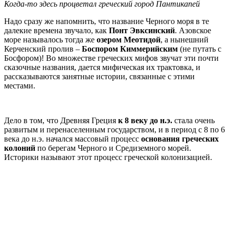
Когда-то здесь процветал греческий город Пантикапей
Надо сразу же напомнить, что название Черного моря в те
далекие времена звучало, как
Понт Эвксинский
. Азовское
море называлось тогда же
озером Меотидой
, а нынешний
Керченский пролив –
Боспором Киммерийским
(не путать с
Босфором)! Во множестве греческих мифов звучат эти почти
сказочные названия, дается мифическая их трактовка, и
рассказываются занятные истории, связанные с этими
местами.
Дело в том, что Древняя Греция
к 8 веку до н.э.
стала очень
развитым и перенаселенным государством, и в период с 8 по 6
века до н.э. начался массовый процесс
основания греческих
колоний
по берегам Черного и Средиземного морей.
Историки называют этот процесс греческой колонизацией.