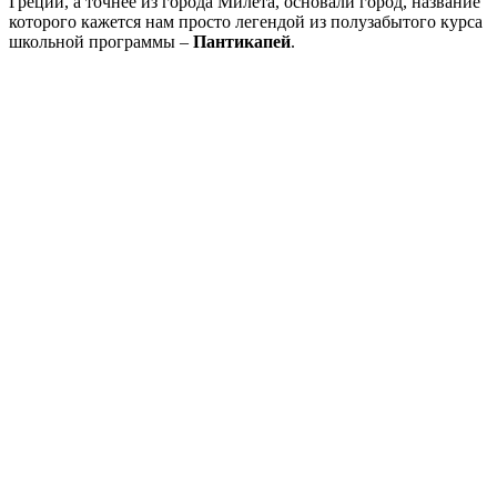
Греции, а точнее из города Милета, основали город, название
которого кажется нам просто легендой из полузабытого курса
школьной программы –
Пантикапей
.