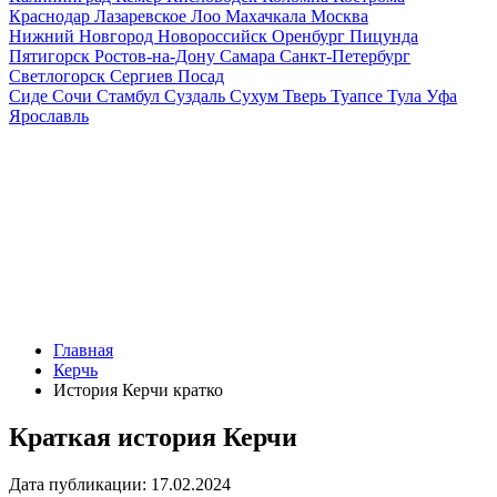
Краснодар
Лазаревское
Лоо
Махачкала
Москва
Нижний Новгород
Новороссийск
Оренбург
Пицунда
Пятигорск
Ростов-на-Дону
Самара
Санкт-Петербург
Светлогорск
Сергиев Посад
Сиде
Сочи
Стамбул
Суздаль
Сухум
Тверь
Туапсе
Тула
Уфа
Ярославль
Главная
Керчь
История Керчи кратко
Краткая история Керчи
Дата публикации:
17.02.2024