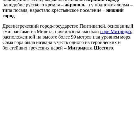
наподобие русского кремля –
акрополь
, а у подножия холма –
типа посада, нарастало крестьянское поселение –
нижний
город
.
Древнегреческий город-государство Пантикапей, основанный
эмигрантами из Милета, появился на высокой
горе Митридат
,
расположенной на высоте более 90 метров над уровнем моря.
Сама гора была названа в честь одного из героических и
богатейших греческих царей –
Митридата Шестого
.