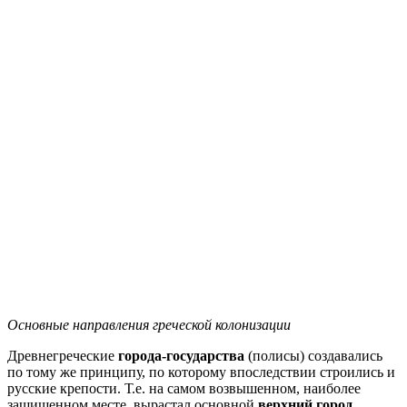
Основные направления греческой колонизации
Древнегреческие
города-государства
(полисы) создавались
по тому же принципу, по которому впоследствии строились и
русские крепости. Т.е. на самом возвышенном, наиболее
защищенном месте, вырастал основной
верхний город
,