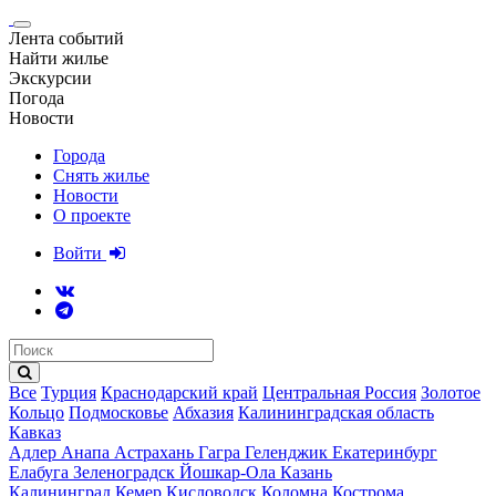
Лента событий
Найти жилье
Экскурсии
Погода
Новости
Города
Снять жилье
Новости
О проекте
Войти
Все
Турция
Краснодарский край
Центральная Россия
Золотое
Кольцо
Подмосковье
Абхазия
Калининградская область
Кавказ
Адлер
Анапа
Астрахань
Гагра
Геленджик
Екатеринбург
Елабуга
Зеленоградск
Йошкар-Ола
Казань
Калининград
Кемер
Кисловодск
Коломна
Кострома