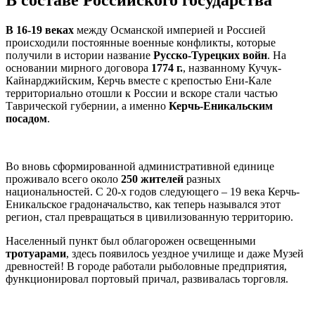
В составе Российского государства
В 16-19 веках
между Османской империей и Россией
происходили постоянные военные конфликты, которые
получили в истории название
Русско-Турецких войн
. На
основании мирного договора
1774 г.
, названному Кучук-
Кайнарджийским, Керчь вместе с крепостью Ени-Кале
территориально отошли к России и вскоре стали частью
Таврической губернии, а именно
Керчь-Еникальским
посадом
.
Во вновь сформированной административной единице
проживало всего около
250 жителей
разных
национальностей. С 20-х годов следующего – 19 века Керчь-
Еникальское градоначальство, как теперь назывался этот
регион, стал превращаться в цивилизованную территорию.
Населенный пункт был облагорожен освещенными
тротуарами
, здесь появилось уездное училище и даже Музей
древностей! В городе работали рыболовные предприятия,
функционировал портовый причал, развивалась торговля.