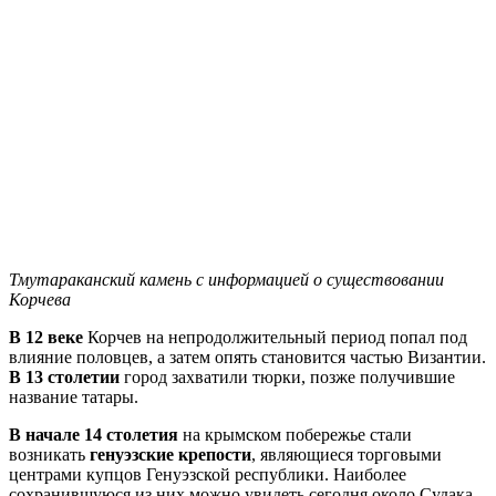
Тмутараканский камень с информацией о существовании
Корчева
В 12 веке
Корчев на непродолжительный период попал под
влияние половцев, а затем опять становится частью Византии.
В 13 столетии
город захватили тюрки, позже получившие
название татары.
В начале 14 столетия
на крымском побережье стали
возникать
генуэзские крепости
, являющиеся торговыми
центрами купцов Генуэзской республики. Наиболее
сохранившуюся из них можно увидеть сегодня около Судака.