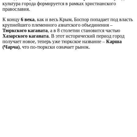
культура города формируется в рамках христианского
православия.
К концу
6 века
, как и весь Крым, Боспор попадает под власть
крупнейшего племенного азиатского объединения –
Тюркского каганата
, а в 8 столетии становится частью
Хазарского каганата
. В этот исторический период город
получает новое, теперь уже тюркское название –
Карша
(Чарча)
, что по-тюркски означает рынок.