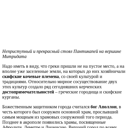
Неприступный и прекрасный стоял Пантикапей на вершине
Митридата
Надо иметь в виду, что греки пришли не на пустое место, а на
вполне уже заселенные земли, на которых до них хозяйничали
скифские кочевые племена
, со своей культурой и
традициями. Относительно мирное сосуществование двух
этих культур создало ряд сегодняшних керченских
достопримечательностей
– греческие городища и скифские
курганы.
Божественным защитником города считался
бог Аполлон
, в
честь которого был сооружен основной храм, прослывший
самым мощным из храмовых сооружений того периода.
Позднее в акрополе появились храмы, посвященные
Афродите, Деметре и Дионисию. Верхний город по всему