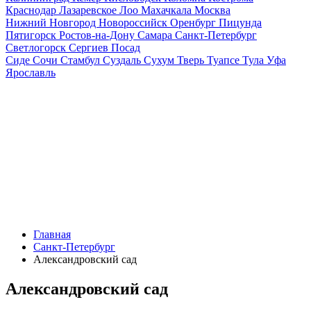
Краснодар
Лазаревское
Лоо
Махачкала
Москва
Нижний Новгород
Новороссийск
Оренбург
Пицунда
Пятигорск
Ростов-на-Дону
Самара
Санкт-Петербург
Светлогорск
Сергиев Посад
Сиде
Сочи
Стамбул
Суздаль
Сухум
Тверь
Туапсе
Тула
Уфа
Ярославль
Главная
Санкт-Петербург
Александровский сад
Александровский сад