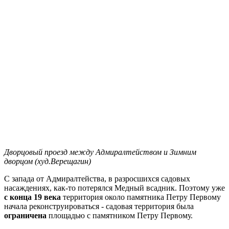
Дворцовый проезд между Адмиралтейством и Зимним
дворцом (худ.Верещагин)
С запада от Адмиралтейства, в разросшихся садовых
насаждениях, как-то потерялся Медный всадник. Поэтому уже
с конца 19 века
территория около памятника Петру Первому
начала реконструироваться - садовая территория была
ограничена
площадью с памятником Петру Первому.