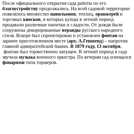
После официального открытия сада работы по его
благоустройству
продолжались. На всей садовой территории
появлялось множество
павильонов
, теплиц,
оранжерей
и
торговых
киосков
, в которых купцы в летний период
продавали различные напитки и сладости. От дождя были
сооружены декорированные
веранды
русского народного
стиля. Вскоре был спроектирован и установлен
фонтан
на
заранее приготовленном месте (
арх. А.Гешвенд
) – напротив
главной адмиралтейской башни.
В 1879 году, 13 октября
,
фонтан был торжественно запущен. В летний период в саду
звучала
музыка
военного оркестра. По вечерам сад освещался
фонарями
типа торшеров.