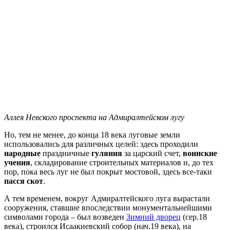
Аллея Невского проспекта на Адмиралтейском лугу
Но, тем не менее, до конца 18 века луговые земли
использовались для различных целей: здесь проходили
народные
праздничные
гуляния
за царский счет,
воинские
учения
, складирование строительных материалов и, до тех
пор, пока весь луг не был покрыт мостовой, здесь все-таки
пасся
скот
.
А тем временем, вокруг Адмиралтейского луга вырастали
сооружения, ставшие впоследствии монументальнейшими
символами города – был возведен
Зимний дворец
(сер.18
века), строился Исаакиевский собор (нач.19 века), на