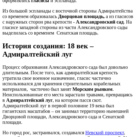
оформлялись
гласисы
и эспланада.
Из большой эспланады с восточной стороны Адмиралтейства
со временем образовалась
Дворцовая площадь,
а из гласисов
с наружных сторон рва крепости -
Александровский сад
. На
гласисе западной стороны из части Александровского сады
выделилась со временем Сенатская площадь.
История создания: 18 век –
Адмиралтейский луг
Процесс образования Александровского сада был довольно
длительным. После того, как адмиралтейская крепость
утратила свое военное назначение, гласис частично
использовался для хранения строительных корабельных
материалов, частично был занят
Морским рынком
.
Неиспользованные его места зарастали травами, превращаясь
в
Адмиралтейский луг
, на котором пасся скот.
Адмиралтейский луг в первой половине 19 века был
гигантских масштабов – он занимал территорию нынешней
Дворцовой площади, Александровского сада и Сенатской
площади.
Но город рос, застраивался, создавался
Невский проспект
,