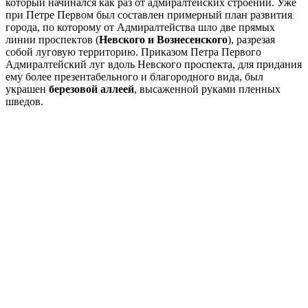
который начинался как раз от адмиралтейских строений. Уже
при Петре Первом был составлен примерный план развития
города, по которому от Адмиралтейства шло две прямых
линии проспектов (
Невского и Вознесенского
), разрезая
собой луговую территорию. Приказом Петра Первого
Адмиралтейский луг вдоль Невского проспекта, для придания
ему более презентабельного и благородного вида, был
украшен
березовой
аллеей
, высаженной руками пленных
шведов.