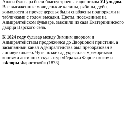
Аллеи бульвара были благоустроены садовником
У.Гульдом
.
Все высаженные молоденькие калины, рябины, дубы,
жимолости и прочее деревья были снабжены подпорками и
табличками с годом высадки. Цветы, посаженные на
Адмиралтейском бульваре, завозили из сада Екатерининского
дворца Царского села.
К 1824 году
бульвар между Зимним дворцом и
Адмиралтейством продолжился до Дворцовой пристани, а
засыпанный канал Адмиралтейства был преобразован в
липовую аллею. Чуть позже сад украсился мраморными
копиями античных скульптур «
Геракла
Фарнезского» и
«
Флоры
Фарнезской» (1833).