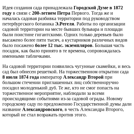
Идея создания сада принадлежала
Городской Думе в 1872
году
в связи с
200-летием Петра
Первого. Тогда же и
началась садовая разбивка территории под руководством
петербургского ботаника
Э.Регеля
. Работы по организации
садовой территории на месте бывших бульвара и площади
были поистине гигантскими. Одних только деревьев было
высажено более пяти тысяч, а кустарников различных видов
было посажено
более 12 тыс. экземпляров
. Большая часть
посадок, как было принято в те времена, сопровождалась
именными табличками.
На садовой территории появились чугунные скамейки, и весь
сад был обнесен решеткой. На торжественном открытии сада
8 июля 1874 года
император
Александр Второй
при
большом стечении приглашенных лиц собственноручно
посадил молоденький дуб. Те же, кто не смог попасть на
торжественное мероприятие, наблюдали за всеми
происходящими событиями из-за садовой ограды. Новому
городскому саду по предложению Государственной думы дали
название
Александровского
, в честь Александра Второго,
который не стал возражать против этого.