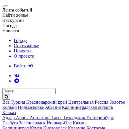
Лента событий
Найти жилье
Экскурсии
Погода
Новости
Города
Снять жилье
Новости
О проекте
Войти
Все
Турция
Краснодарский край
Центральная Россия
Золотое
Кольцо
Подмосковье
Абхазия
Калининградская область
Кавказ
Адлер
Анапа
Астрахань
Гагра
Геленджик
Екатеринбург
Елабуга
Зеленоградск
Йошкар-Ола
Казань
Калининград
Кемер
Кисловодск
Коломна
Кострома