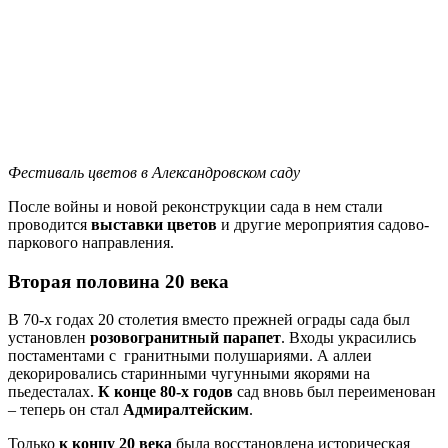
Фестиваль цветов в Александровском саду
После войны и новой реконструкции сада в нем стали
проводится
выставки цветов
и другие мероприятия садово-
паркового направления.
Вторая половина 20 века
В 70-х годах 20 столетия вместо прежней ограды сада был
установлен
розовогранитный парапет
. Входы украсились
постаментами с гранитными полушариями. А аллеи
декорировались старинными чугунными якорями на
пьедесталах.
К конце 80-х годов
сад вновь был переименован
– теперь он стал
Адмиралтейским
.
Только
к концу 20 века
была восстановлена историческая