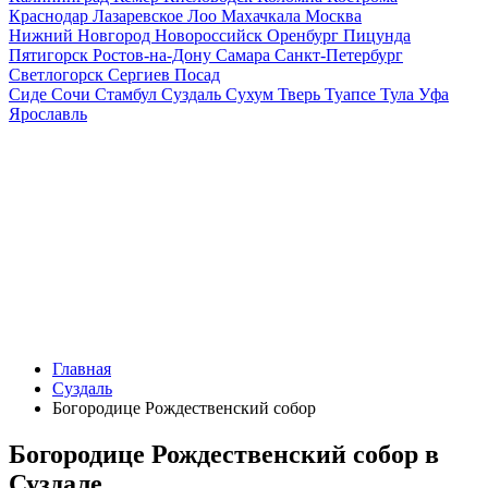
Краснодар
Лазаревское
Лоо
Махачкала
Москва
Нижний Новгород
Новороссийск
Оренбург
Пицунда
Пятигорск
Ростов-на-Дону
Самара
Санкт-Петербург
Светлогорск
Сергиев Посад
Сиде
Сочи
Стамбул
Суздаль
Сухум
Тверь
Туапсе
Тула
Уфа
Ярославль
Главная
Суздаль
Богородице Рождественский собор
Богородице Рождественский собор в
Суздале