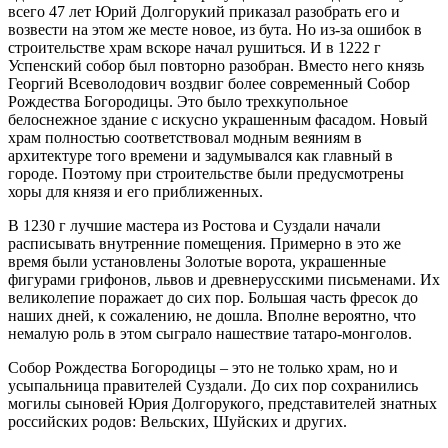
всего 47 лет Юрий Долгорукий приказал разобрать его и
возвести на этом же месте новое, из бута. Но из-за ошибок в
строительстве храм вскоре начал рушиться. И в 1222 г
Успенский собор был повторно разобран. Вместо него князь
Георгий Всеволодович воздвиг более современный Собор
Рождества Богородицы. Это было трехкупольное
белоснежное здание с искусно украшенным фасадом. Новый
храм полностью соответствовал модным веяниям в
архитектуре того времени и задумывался как главный в
городе. Поэтому при строительстве были предусмотрены
хоры для князя и его приближенных.
В 1230 г лучшие мастера из Ростова и Суздали начали
расписывать внутренние помещения. Примерно в это же
время были установлены Золотые ворота, украшенные
фигурами грифонов, львов и древнерусскими письменами. Их
великолепие поражает до сих пор. Большая часть фресок до
наших дней, к сожалению, не дошла. Вполне вероятно, что
немалую роль в этом сыграло нашествие татаро-монголов.
Собор Рождества Богородицы – это не только храм, но и
усыпальница правителей Суздали. До сих пор сохранились
могилы сыновей Юрия Долгорукого, представителей знатных
российских родов: Вельских, Шуйских и других.