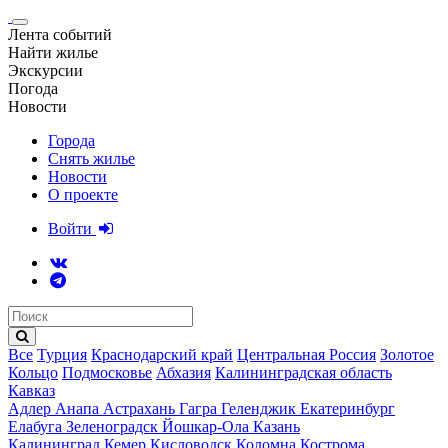
Лента событий
Найти жилье
Экскурсии
Погода
Новости
Города
Снять жилье
Новости
О проекте
Войти
Все
Турция
Краснодарский край
Центральная Россия
Золотое
Кольцо
Подмосковье
Абхазия
Калининградская область
Кавказ
Адлер
Анапа
Астрахань
Гагра
Геленджик
Екатеринбург
Елабуга
Зеленоградск
Йошкар-Ола
Казань
Калининград
Кемер
Кисловодск
Коломна
Кострома