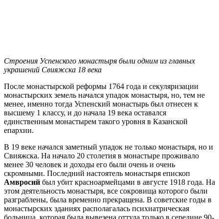
Строения Успенского монастыря были одним из главных
украшений Свияжска 18 века
После монастырской реформы 1764 года и секуляризации
монастырских земель начался упадок монастыря, но, тем не
менее, именно тогда Успенский монастырь был отнесен к
высшему 1 классу, и до начала 19 века оставался
единственным монастырем такого уровня в Казанской
епархии.
В 19 веке начался заметный упадок не только монастыря, но и
Свияжска. На начало 20 столетия в монастыре проживало
менее 30 человек и доходы его были очень и очень
скромными. Последний настоятель монастыря епископ
Амвросий
был убит красноармейцами в августе 1918 года. На
этом деятельность монастыря, все сокровища которого были
разграблены, была временно прекращена. В советские годы в
монастырских зданиях располагалась психиатрическая
больница, которая была вывезена оттуда только в середине 90-