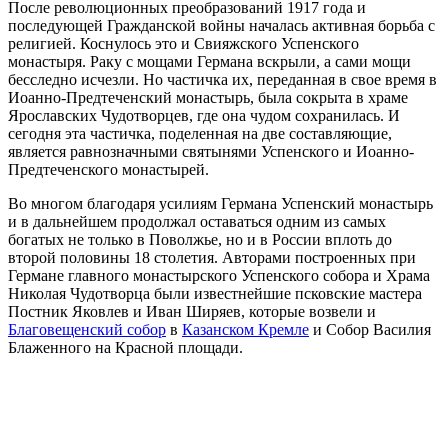
После революционных преобразований 1917 года и
последующей Гражданской войны началась активная борьба с
религией. Коснулось это и Свияжского Успенского
монастыря. Раку с мощами Германа вскрыли, а сами мощи
бесследно исчезли. Но частичка их, переданная в свое время в
Иоанно-Предтеченский монастырь, была сокрыта в храме
Ярославских Чудотворцев, где она чудом сохранилась. И
сегодня эта частичка, поделенная на две составляющие,
является равнозначными святынями Успенского и Иоанно-
Предтеченского монастырей.
Во многом благодаря усилиям Германа Успенский монастырь
и в дальнейшем продолжал оставаться одним из самых
богатых не только в Поволжье, но и в России вплоть до
второй половины 18 столетия. Авторами построенных при
Германе главного монастырского Успенского собора и Храма
Николая Чудотворца были известнейшие псковские мастера
Постник Яковлев и Иван Ширяев, которые возвели и
Благовещенский собор
в
Казанском Кремле
и Собор Василия
Блаженного на Красной площади.