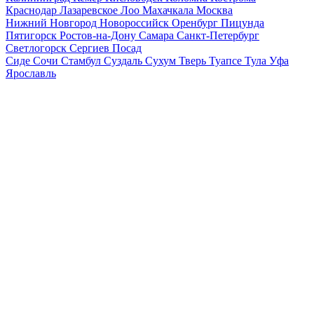
Краснодар
Лазаревское
Лоо
Махачкала
Москва
Нижний Новгород
Новороссийск
Оренбург
Пицунда
Пятигорск
Ростов-на-Дону
Самара
Санкт-Петербург
Светлогорск
Сергиев Посад
Сиде
Сочи
Стамбул
Суздаль
Сухум
Тверь
Туапсе
Тула
Уфа
Ярославль