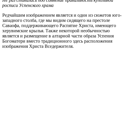
Не раз ставилась под сомнение правильность купольной
росписи Успенского храма
Редчайшим изображением является и один из сюжетов юго-
западного столба, где мы видим сидящего на престоле
Саваофа, поддерживающего Распятие Христа, имеющего
херувимские крылья. Также некоторой необычностью
является и размещение в алтарной части образа Успения
Богоматери вместо традиционного здесь расположения
изображения Христа Вседержителя.