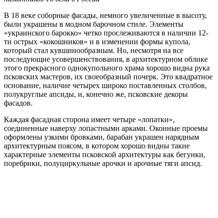
В 18 веке соборные фасады, немного увеличенные в высоту,
были украшены в модном барочном стиле. Элементы
«украинского барокко» четко прослеживаются в наличии 12-
ти острых «кокошников» и в изменении формы купола,
который стал кувшинообразным. Но, несмотря на все
последующие усовершенствования, в архитектурном облике
этого прекрасного однокупольного храма хорошо видна рука
псковских мастеров, их своеобразный почерк. Это квадратное
основание, наличие четырех широко поставленных столбов,
полукруглые апсиды, и, конечно же, псковские декоры
фасадов.
Каждая фасадная сторона имеет четыре «лопатки»,
соединенные наверху лопастными арками. Оконные проемы
оформлены узкими бровками, барабан украшен нарядным
архитектурным поясом, в котором хорошо видны такие
характерные элементы псковской архитектуры как бегунки,
поребрики, полуциркульные арочки и арочные тяги апсид.