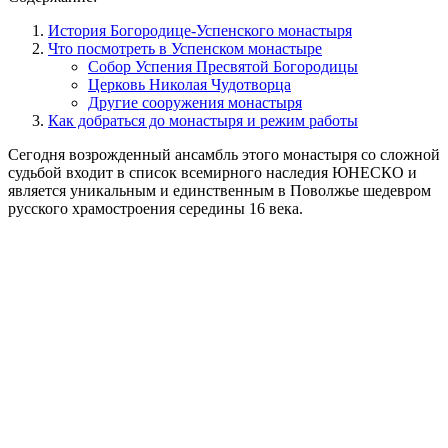
История Богородице-Успенского монастыря
Что посмотреть в Успенском монастыре
Собор Успения Пресвятой Богородицы
Церковь Николая Чудотворца
Другие сооружения монастыря
Как добраться до монастыря и режим работы
Сегодня возрожденный ансамбль этого монастыря со сложной
судьбой входит в список всемирного наследия ЮНЕСКО и
является уникальным и единственным в Поволжье шедевром
русского храмостроения середины 16 века.