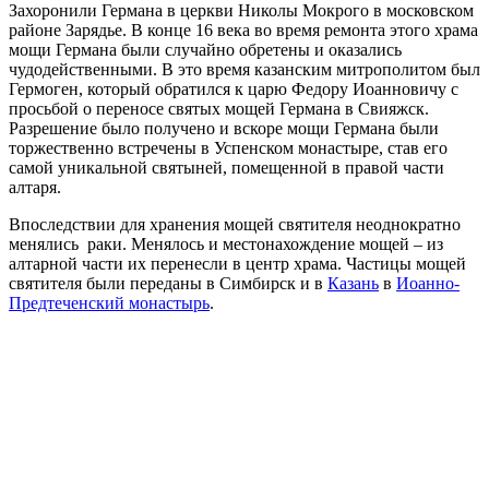
Захоронили Германа в церкви Николы Мокрого в московском
районе Зарядье. В конце 16 века во время ремонта этого храма
мощи Германа были случайно обретены и оказались
чудодейственными. В это время казанским митрополитом был
Гермоген, который обратился к царю Федору Иоанновичу с
просьбой о переносе святых мощей Германа в Свияжск.
Разрешение было получено и вскоре мощи Германа были
торжественно встречены в Успенском монастыре, став его
самой уникальной святыней, помещенной в правой части
алтаря.
Впоследствии для хранения мощей святителя неоднократно
менялись раки. Менялось и местонахождение мощей – из
алтарной части их перенесли в центр храма. Частицы мощей
святителя были переданы в Симбирск и в
Казань
в
Иоанно-
Предтеченский монастырь
.