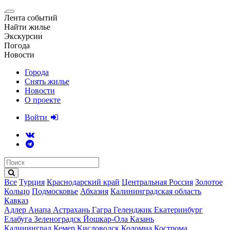
Лента событий
Найти жилье
Экскурсии
Погода
Новости
Города
Снять жилье
Новости
О проекте
Войти
Все
Турция
Краснодарский край
Центральная Россия
Золотое
Кольцо
Подмосковье
Абхазия
Калининградская область
Кавказ
Адлер
Анапа
Астрахань
Гагра
Геленджик
Екатеринбург
Елабуга
Зеленоградск
Йошкар-Ола
Казань
Калининград
Кемер
Кисловодск
Коломна
Кострома