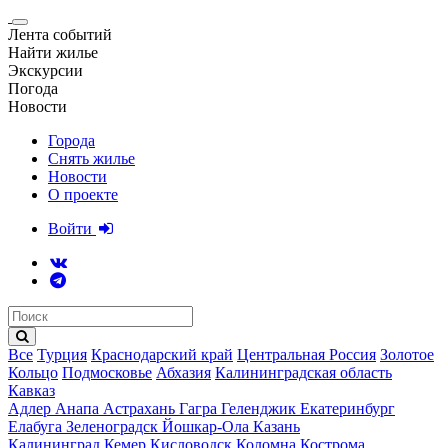
Лента событий
Найти жилье
Экскурсии
Погода
Новости
Города
Снять жилье
Новости
О проекте
Войти
Все
Турция
Краснодарский край
Центральная Россия
Золотое
Кольцо
Подмосковье
Абхазия
Калининградская область
Кавказ
Адлер
Анапа
Астрахань
Гагра
Геленджик
Екатеринбург
Елабуга
Зеленоградск
Йошкар-Ола
Казань
Калининград
Кемер
Кисловодск
Коломна
Кострома