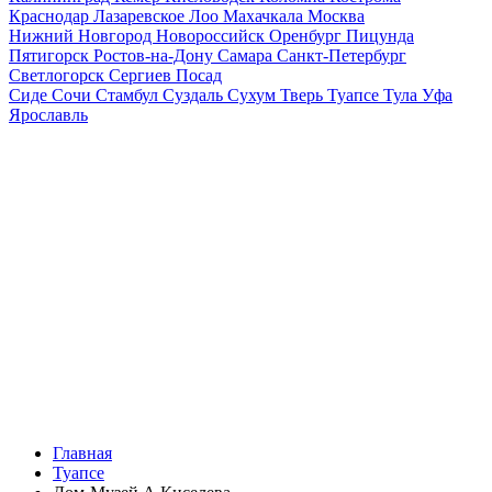
Краснодар
Лазаревское
Лоо
Махачкала
Москва
Нижний Новгород
Новороссийск
Оренбург
Пицунда
Пятигорск
Ростов-на-Дону
Самара
Санкт-Петербург
Светлогорск
Сергиев Посад
Сиде
Сочи
Стамбул
Суздаль
Сухум
Тверь
Туапсе
Тула
Уфа
Ярославль
Главная
Туапсе