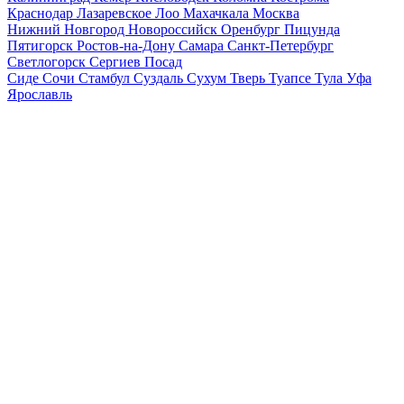
Краснодар
Лазаревское
Лоо
Махачкала
Москва
Нижний Новгород
Новороссийск
Оренбург
Пицунда
Пятигорск
Ростов-на-Дону
Самара
Санкт-Петербург
Светлогорск
Сергиев Посад
Сиде
Сочи
Стамбул
Суздаль
Сухум
Тверь
Туапсе
Тула
Уфа
Ярославль