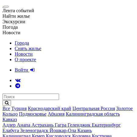
Лента событий
Найти жилье
Экскурсии
Погода
Новости
Города
Снять жилье
Новости
О проекте
Войти
Все
Турция
Краснодарский край
Центральная Россия
Золотое
Кольцо
Подмосковье
Абхазия
Калининградская область
Кавказ
Адлер
Анапа
Астрахань
Гагра
Геленджик
Екатеринбург
Елабуга
Зеленоградск
Йошкар-Ола
Казань
Калининград
Кемер
Кисловодск
Коломна
Кострома