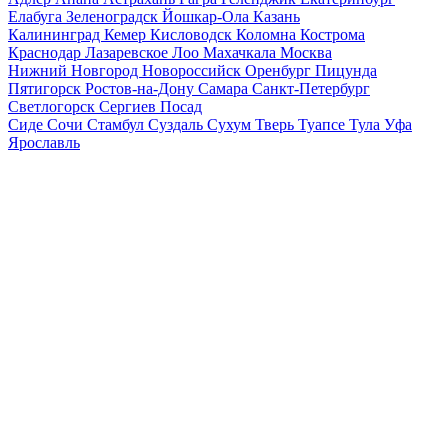
Елабуга
Зеленоградск
Йошкар-Ола
Казань
Калининград
Кемер
Кисловодск
Коломна
Кострома
Краснодар
Лазаревское
Лоо
Махачкала
Москва
Нижний Новгород
Новороссийск
Оренбург
Пицунда
Пятигорск
Ростов-на-Дону
Самара
Санкт-Петербург
Светлогорск
Сергиев Посад
Сиде
Сочи
Стамбул
Суздаль
Сухум
Тверь
Туапсе
Тула
Уфа
Ярославль