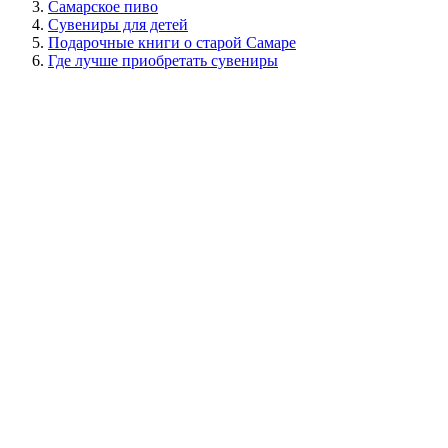
Самарское пиво
Сувениры для детей
Подарочные книги о старой Самаре
Где лучше приобретать сувениры