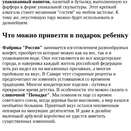
упакованный напиток
, налитый в бутылку, выполненную из
фарфора в форме уникальной скульптуры. Этот крепкий
алкоголь станет желанным "гостем" на любом застолье. К
тому же, опустевшую тару можно будет использовать в
дальнейшем.
Что можно привезти в подарок ребенку
Фабрика "Россия"
занимается изготовлением разнообразных
конфет, приобрести которые можно как на вес, так и в
упакованном виде. Они поставляются во все кондитерские
города, и наверняка каждый житель российской федерации
хоть раз видел их на магазинных прилавках, а многие
пробовали на вкус. В Самаре чтут старинные рецепты и
предпочитают не изменять устоявшимся со временем
традициям. Многие кондитерские изделия - путевка в
прекрасное время детства. В особенности это можно сказать о
сливочной "Помадке"
. Мы помним ее еще со времен
советского союза, когда деревья были высокими, а мир казался
необъятно большим. Приятный вкус остался неизменным
невзирая на минувшие десятилетия. И даже в дизайне
маленькой арбузной коробочки не удастся заметить
существенных изменений.