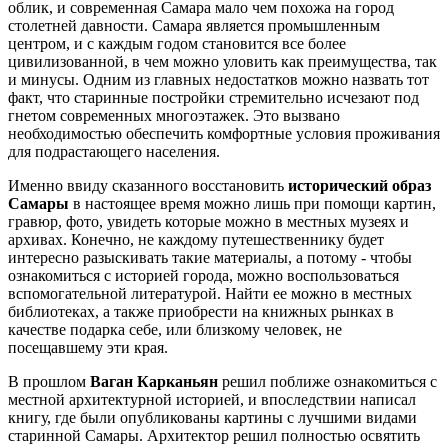
облик, и современная Самара мало чем похожа на город
столетней давности. Самара является промышленным
центром, и с каждым годом становится все более
цивилизованной, в чем можно уловить как преимущества, так
и минусы. Одним из главных недостатков можно назвать тот
факт, что старинные постройки стремительно исчезают под
гнетом современных многоэтажек. Это вызвано
необходимостью обеспечить комфортные условия проживания
для подрастающего населения.
Именно ввиду сказанного восстановить
исторический образ
Самары
в настоящее время можно лишь при помощи картин,
гравюр, фото, увидеть которые можно в местных музеях и
архивах. Конечно, не каждому путешественнику будет
интересно разыскивать такие материалы, а потому - чтобы
ознакомиться с историей города, можно воспользоваться
вспомогательной литературой. Найти ее можно в местных
библиотеках, а также приобрести на книжных рынках в
качестве подарка себе, или близкому человек, не
посещавшему эти края.
В прошлом
Ваган Карканьян
решил поближе ознакомиться с
местной архитектурной историей, и впоследствии написал
книгу, где были опубликованы картины с лучшими видами
старинной Самары. Архитектор решил полностью освятить