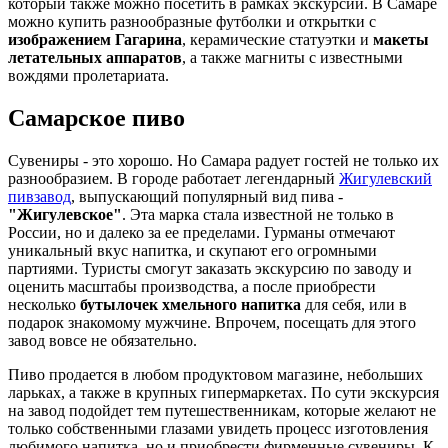
который также можно посетить в рамках экскурсии. В Самаре
можно купить разнообразные футболки и открытки с
изображением Гагарина
, керамические статуэтки и
макеты
летательных аппаратов
, а также магниты с известными
вождями пролетариата.
Самарское пиво
Сувениры - это хорошо. Но Самара радует гостей не только их
разнообразием. В городе работает легендарный
Жигулевский
пивзавод
, выпускающий популярный вид пива -
"Жигулевское"
. Эта марка стала известной не только в
России, но и далеко за ее пределами. Гурманы отмечают
уникальный вкус напитка, и скупают его огромными
партиями. Туристы смогут заказать экскурсию по заводу и
оценить масштабы производства, а после приобрести
несколько
бутылочек хмельного напитка
для себя, или в
подарок знакомому мужчине. Впрочем, посещать для этого
завод вовсе не обязательно.
Пиво продается в любом продуктовом магазине, небольших
ларьках, а также в крупных гипермаркетах. По сути экскурсия
на завод подойдет тем путешественникам, которые желают не
только собственными глазами увидеть процесс изготовления
любимого напитка, но и приобрести фирменные сувениры. К