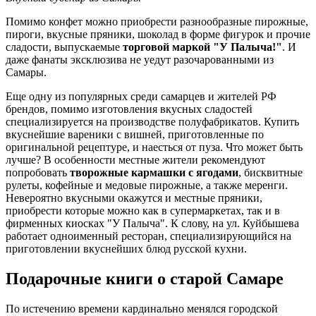
Помимо конфет можно приобрести разнообразные пирожные,
пироги, вкусные пряники, шоколад в форме фигурок и прочие
сладости, выпускаемые
торговой маркой "У Палыча!"
. И
даже фанаты эксклюзива не уедут разочарованными из
Самары.
Еще одну из популярных среди самарцев и жителей РФ
брендов, помимо изготовления вкусных сладостей
специализируется на производстве полуфабрикатов. Купить
вкуснейшие вареники с вишней, приготовленные по
оригинальной рецептуре, и наесться от пуза. Что может быть
лучше? В особенности местные жители рекомендуют
попробовать
творожные кармашки с ягодами
, бисквитные
рулеты, кофейные и медовые пирожные, а также меренги.
Невероятно вкусными окажутся и местные пряники,
приобрести которые можно как в супермаркетах, так и в
фирменных киосках "У Палыча". К слову, на ул. Куйбышева
работает одноименный ресторан, специализирующийся на
приготовлении вкуснейших блюд русской кухни.
Подарочные книги о старой Самаре
По истечению времени кардинально менялся городской