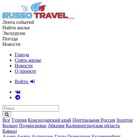
Лента событий
Найти жилье
Экскурсии
Погода
Новости
Города
Снять жилье
Новости
О проекте
Войти
Все
Турция
Краснодарский край
Центральная Россия
Золотое
Кольцо
Подмосковье
Абхазия
Калининградская область
Кавказ
Адлер
Анапа
Астрахань
Гагра
Геленджик
Екатеринбург