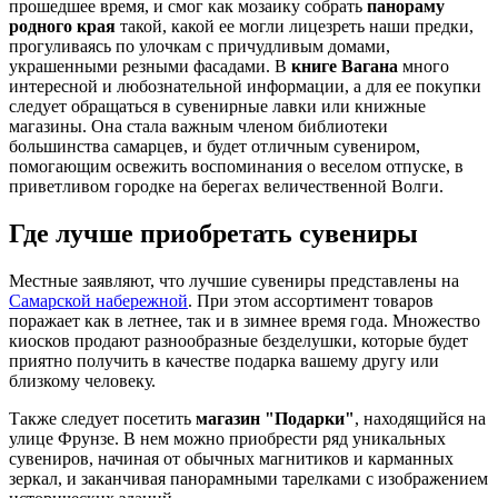
прошедшее время, и смог как мозаику собрать
панораму
родного края
такой, какой ее могли лицезреть наши предки,
прогуливаясь по улочкам с причудливым домами,
украшенными резными фасадами. В
книге Вагана
много
интересной и любознательной информации, а для ее покупки
следует обращаться в сувенирные лавки или книжные
магазины. Она стала важным членом библиотеки
большинства самарцев, и будет отличным сувениром,
помогающим освежить воспоминания о веселом отпуске, в
приветливом городке на берегах величественной Волги.
Где лучше приобретать сувениры
Местные заявляют, что лучшие сувениры представлены на
Самарской набережной
. При этом ассортимент товаров
поражает как в летнее, так и в зимнее время года. Множество
киосков продают разнообразные безделушки, которые будет
приятно получить в качестве подарка вашему другу или
близкому человеку.
Также следует посетить
магазин "Подарки"
, находящийся на
улице Фрунзе. В нем можно приобрести ряд уникальных
сувениров, начиная от обычных магнитиков и карманных
зеркал, и заканчивая панорамными тарелками с изображением