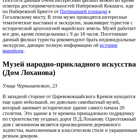
Посетить данный очень интересный филиал можно во время
осмотра достопримечательностей Набережной Кокшаги, идя
по Набережной Брюгге от
Патриаршей площади
к
Гоголевскому мосту. В этом музее проводятся интересные
тематические выставки и экскурсии, знакомящие туристов с
исторической археологией марийских земель. Музей работает
все дни, кроме понедельника с 9 до 18 часов. Посетившие
данный филиал туристы рекомендуют брать индивидуальные
экскурсии, дающие полную информацию об
истории
марийцев
.
Музей народно-прикладного искусства
(Дом Лоханова)
Улица Чернышевского, 23
В западной стороне от Царевококшайского Кремля находится
еще один небольшой, но довольно самобытный музей,
который занимает историческое здание самого начала 20
столетия. Это здание в те времена принадлежало подрядчику
по строительству уездных дорог П.Д.Лоханову. Одноэтажный
дом с мезонином является произведением деревянного
зодчества, выполненным в классическом стиле и украшенным
резным декором.