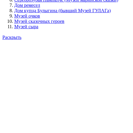
Дом ремесел
Дом купца Булыгина (бывший Музей ГУЛАГа)
Музей очков
Музей сказочных героев
Музей сыра
Республиканский музей ИЗО
Раскрыть
Национальная художественная галерея
Музей керамики и гончарного искусства