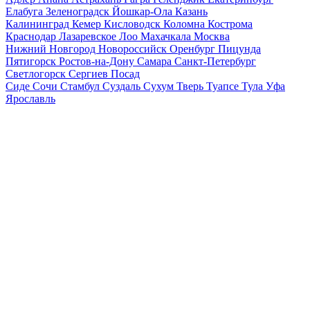
Елабуга
Зеленоградск
Йошкар-Ола
Казань
Калининград
Кемер
Кисловодск
Коломна
Кострома
Краснодар
Лазаревское
Лоо
Махачкала
Москва
Нижний Новгород
Новороссийск
Оренбург
Пицунда
Пятигорск
Ростов-на-Дону
Самара
Санкт-Петербург
Светлогорск
Сергиев Посад
Сиде
Сочи
Стамбул
Суздаль
Сухум
Тверь
Туапсе
Тула
Уфа
Ярославль