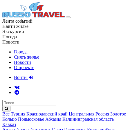
Лента событий
Найти жилье
Экскурсии
Погода
Новости
Города
Снять жилье
Новости
О проекте
Войти
Все
Турция
Краснодарский край
Центральная Россия
Золотое
Кольцо
Подмосковье
Абхазия
Калининградская область
Кавказ
Адлер
Анапа
Астрахань
Гагра
Геленджик
Екатеринбург