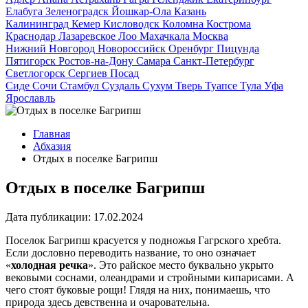
Елабуга
Зеленоградск
Йошкар-Ола
Казань
Калининград
Кемер
Кисловодск
Коломна
Кострома
Краснодар
Лазаревское
Лоо
Махачкала
Москва
Нижний Новгород
Новороссийск
Оренбург
Пицунда
Пятигорск
Ростов-на-Дону
Самара
Санкт-Петербург
Светлогорск
Сергиев Посад
Сиде
Сочи
Стамбул
Суздаль
Сухум
Тверь
Туапсе
Тула
Уфа
Ярославль
Главная
Абхазия
Отдых в поселке Багрипш
Отдых в поселке Багрипш
Дата публикации:
17.02.2024
Поселок Багрипш красуется у подножья Гагрского хребта.
Если дословно переводить название, то оно означает
«
холодная речка
». Это райское место буквально укрыто
вековыми соснами, олеандрами и стройными кипарисами. А
чего стоят буковые рощи! Глядя на них, понимаешь, что
природа здесь девственна и очаровательна.