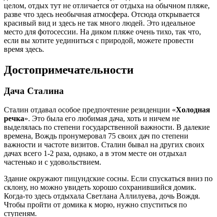
целом, отдых тут не отличается от отдыха на обычном пляже,
разве что здесь необычная атмосфера. Отсюда открывается
красивый вид и здесь не так много людей. Это идеальное
место для фотосессии. На диком пляже очень тихо, так что,
если вы хотите уединиться с природой, можете провести
время здесь.
Достопримечательности
Дача Сталина
Сталин отдавал особое предпочтение резиденции «
Холодная
речка
». Это была его любимая дача, хоть и ничем не
выделялась по степени государственной важности. В далекие
времена, Вождь пронумеровал 75 своих дач по степени
важности и частоте визитов. Сталин бывал на других своих
дачах всего 1-2 раза, однако, а в этом месте он отдыхал
частенько и с удовольствием.
Здание окружают пицундские сосны. Если спускаться вниз по
склону, но можно увидеть хорошо сохранившийся домик.
Когда-то здесь отдыхала Светлана Аллилуева, дочь Вождя.
Чтобы пройти от домика к морю, нужно спуститься по
ступеням.