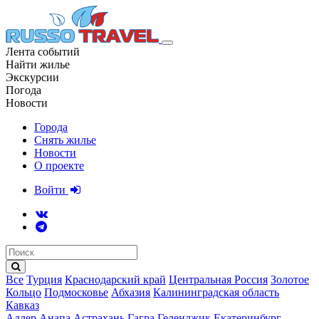
Лента событий
Найти жилье
Экскурсии
Погода
Новости
Города
Снять жилье
Новости
О проекте
Войти
Все
Турция
Краснодарский край
Центральная Россия
Золотое
Кольцо
Подмосковье
Абхазия
Калининградская область
Кавказ
Адлер
Анапа
Астрахань
Гагра
Геленджик
Екатеринбург