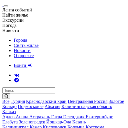
Лента событий
Найти жилье
Экскурсии
Погода
Новости
Города
Снять жилье
Новости
О проекте
Войти
Все
Турция
Краснодарский край
Центральная Россия
Золотое
Кольцо
Подмосковье
Абхазия
Калининградская область
Кавказ
Адлер
Анапа
Астрахань
Гагра
Геленджик
Екатеринбург
Елабуга
Зеленоградск
Йошкар-Ола
Казань
Калининград
Кемер
Кисловодск
Коломна
Кострома