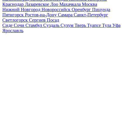
Краснодар
Лазаревское
Лоо
Махачкала
Москва
Нижний Новгород
Новороссийск
Оренбург
Пицунда
Пятигорск
Ростов-на-Дону
Самара
Санкт-Петербург
Светлогорск
Сергиев Посад
Сиде
Сочи
Стамбул
Суздаль
Сухум
Тверь
Туапсе
Тула
Уфа
Ярославль