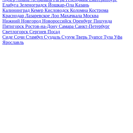
Елабуга
Зеленоградск
Йошкар-Ола
Казань
Калининград
Кемер
Кисловодск
Коломна
Кострома
Краснодар
Лазаревское
Лоо
Махачкала
Москва
Нижний Новгород
Новороссийск
Оренбург
Пицунда
Пятигорск
Ростов-на-Дону
Самара
Санкт-Петербург
Светлогорск
Сергиев Посад
Сиде
Сочи
Стамбул
Суздаль
Сухум
Тверь
Туапсе
Тула
Уфа
Ярославль