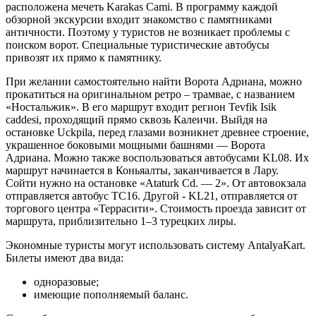
расположена мечеть Karakas Cami. В программу каждой
обзорной экскурсии входит знакомство с памятниками
античности. Поэтому у туристов не возникает проблемы с
поиском ворот. Специальные туристические автобусы
привозят их прямо к памятнику.
При желании самостоятельно найти Ворота Адриана, можно
прокатиться на оригинальном ретро – трамвае, с названием
«Ностальжик». В его маршрут входит регион Tevfik Isik
caddesi, проходящий прямо сквозь Калеичи. Выйдя на
остановке Uckpila, перед глазами возникнет древнее строение,
украшенное боковыми мощными башнями — Ворота
Адриана. Можно также воспользоваться автобусами KL08. Их
маршрут начинается в Коньяалты, заканчивается в Лару.
Сойти нужно на остановке «Ataturk Cd. — 2». От автовокзала
отправляется автобус TC16. Другой - KL21, отправляется от
торгового центра «Террасити». Стоимость проезда зависит от
маршрута, приблизительно 1–3 турецких лиры.
Экономные туристы могут использовать систему AntalyaKart.
Билеты имеют два вида:
одноразовые;
имеющие пополняемый баланс.