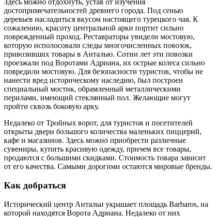
Здесь можно отдохнуть, устав от изучения
достопримечательностей древнего города. Под сенью
деревьев насладиться вкусом настоящего турецкого чая. К
сожалению, красоту центральной арки портит сильно
поврежденный проход. Реставраторы увидели мостовую,
которую исполосовали следы многочисленных повозок,
привозивших товары в Анталью. Сотни лет эти повозки
проезжали под Воротами Адриана, их острые колеса сильно
повредили мостовую. Для безопасности туристов, чтобы не
нанести вред историческому наследию, был построен
специальный мостик, обрамленный металлическими
перилами, имеющий стеклянный пол. Желающие могут
пройти сквозь боковую арку.
Недалеко от Тройных ворот, для туристов и посетителей
открыты двери большого количества маленьких пиццерий,
кафе и магазинов. Здесь можно приобрести различные
сувениры, купить красивую одежду, причем все товары,
продаются с большими скидками. Стоимость товара зависит
от его качества. Самыми дорогими остаются мировые бренды.
Как добраться
Исторический центр Антальи украшает площадь Barbaros, на
которой находятся Ворота Адриана. Недалеко от них