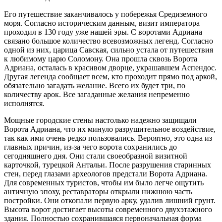
Его путешествие заканчивалось у побережья Средиземного
моря. Согласно историческим данным, визит императора
проходил в 130 году уже нашей эры. С воротами Адриана
связано большое количество всевозможных легенд. Согласно
одной из них, царица Савская, сильно устала от путешествия
к любимому царю Соломону. Она прошла сквозь Ворота
Адриана, осталась в красивом дворце, украшавшем Аспендос.
Другая легенда сообщает всем, кто проходит прямо под аркой,
обязательно загадать желание. Всего их будет три, по
количеству арок. Все загаданные желания непременно
исполнятся.
Мощные городские стены настолько надежно защищали
Ворота Адриана, что их минуло разрушительное воздействие,
так как ими очень редко пользовались. Вероятно, это одна из
главных причин, из-за чего ворота сохранились до
сегодняшнего дня. Они стали своеобразной визитной
карточкой, турецкой Антальи. После разрушения старинных
стен, перед глазами археологов предстали Ворота Адриана.
Для современных туристов, чтобы им было легче ощутить
античную эпоху, реставраторы открыли нижнюю часть
постройки. Они откопали первую арку, удалив лишний грунт.
Высота ворот достигает высоты современного двухэтажного
здания. Полностью сохранившаяся первоначальная форма