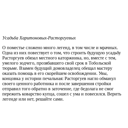
Усадьба Харитоновых-Расторгуевых
О поместье сложено много легенд, в том числе и мрачных.
Одна из них повествует о том, что строить будущую усадьбу
Расторгуев обязал местного каторжника, но, вместе с тем,
умелого зодчего, прозябавшего свой срок в Тобольской
тюрьме. Взамен будущий домовладелец обещал мастеру
оказать помощь в его скорейшем освобождении. Увы,
концовка у истории печальная: Расторгуев нагло обманул
своего ценного работника и после завершения стройки
отправил того обратно в заточение, где бедолага не смог
пережить коварство купца, сошел с ума и повесился. Верить
легенде или нет, решайте сами.