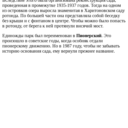
Вследствие этого была организована реконструкция сада,
проведенная в промежутке 1935-1937 годов. Тогда на одном
из островков озера выросла знаменитая в Харитоновском саду
ротонда. По большей части она представляла собой беседку
без крыши и с фонтаном в центре. Чтобы можно было попасть
в ротонду, от берега к ней протянули висячий мост.
Единожды парк был переименован в
Пионерский
. Это
произошло в советские годы, когда особняк отдали
пионерскому движению. Но в 1987 году, чтобы не забывать
историю основания сада, ему вернули прежнее название.