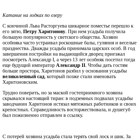
Катание на лодках по озеру
С кончиной Льва Расторгуева шикарное поместье перешло к
его зятю,
Петру Харитонову
. При нем усадьба получила
большую популярность у светского общества. Хозяин
особняка часто устраивал роскошные балы, гуляния и веселые
празднества. Дважды усадьба принимала царских особ. В год
завершения постройки на выдающийся дворец приезжал
посмотреть Александр I, а через 13 лет особняк посетил тогда
еще будущий император
Александр II
. Чтобы дать гостям
больше простора, Харитонов разбил у основания усадьбы
великолепный сад
, который позже стали именовать
Харитоновским.
Трудно поверить, но за маской гостеприимного хозяина
скрывался настоящий тиран: в подземных подвалах усадьбы
заводчанин Харитонов истязал мятежных работников и своих
крепостных. Справедливость восторжествовала, и душегуб
был пожизненно отправлен в ссылку.
С потерей хозяина усадьба стала терять свой лоск и шик. За