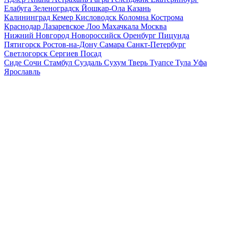
Елабуга
Зеленоградск
Йошкар-Ола
Казань
Калининград
Кемер
Кисловодск
Коломна
Кострома
Краснодар
Лазаревское
Лоо
Махачкала
Москва
Нижний Новгород
Новороссийск
Оренбург
Пицунда
Пятигорск
Ростов-на-Дону
Самара
Санкт-Петербург
Светлогорск
Сергиев Посад
Сиде
Сочи
Стамбул
Суздаль
Сухум
Тверь
Туапсе
Тула
Уфа
Ярославль