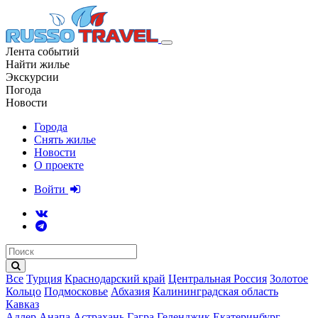
Лента событий
Найти жилье
Экскурсии
Погода
Новости
Города
Снять жилье
Новости
О проекте
Войти
Все
Турция
Краснодарский край
Центральная Россия
Золотое
Кольцо
Подмосковье
Абхазия
Калининградская область
Кавказ
Адлер
Анапа
Астрахань
Гагра
Геленджик
Екатеринбург