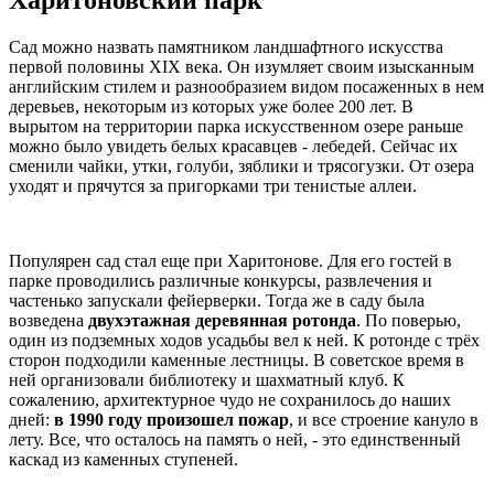
Харитоновский парк
Сад можно назвать памятником ландшафтного искусства
первой половины XIX века. Он изумляет своим изысканным
английским стилем и разнообразием видом посаженных в нем
деревьев, некоторым из которых уже более 200 лет. В
вырытом на территории парка искусственном озере раньше
можно было увидеть белых красавцев - лебедей. Сейчас их
сменили чайки, утки, голуби, зяблики и трясогузки. От озера
уходят и прячутся за пригорками три тенистые аллеи.
Популярен сад стал еще при Харитонове. Для его гостей в
парке проводились различные конкурсы, развлечения и
частенько запускали фейерверки. Тогда же в саду была
возведена
двухэтажная деревянная ротонда
. По поверью,
один из подземных ходов усадьбы вел к ней. К ротонде с трёх
сторон подходили каменные лестницы. В советское время в
ней организовали библиотеку и шахматный клуб. К
сожалению, архитектурное чудо не сохранилось до наших
дней:
в 1990 году произошел пожар
, и все строение кануло в
лету. Все, что осталось на память о ней, - это единственный
каскад из каменных ступеней.