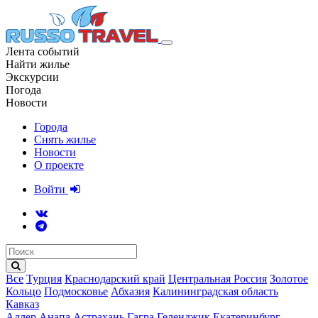
Лента событий
Найти жилье
Экскурсии
Погода
Новости
Города
Снять жилье
Новости
О проекте
Войти
Все
Турция
Краснодарский край
Центральная Россия
Золотое
Кольцо
Подмосковье
Абхазия
Калининградская область
Кавказ
Адлер
Анапа
Астрахань
Гагра
Геленджик
Екатеринбург