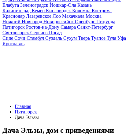
Елабуга
Зеленоградск
Йошкар-Ола
Казань
Калининград
Кемер
Кисловодск
Коломна
Кострома
Краснодар
Лазаревское
Лоо
Махачкала
Москва
Нижний Новгород
Новороссийск
Оренбург
Пицунда
Пятигорск
Ростов-на-Дону
Самара
Санкт-Петербург
Светлогорск
Сергиев Посад
Сиде
Сочи
Стамбул
Суздаль
Сухум
Тверь
Туапсе
Тула
Уфа
Ярославль
Главная
Пятигорск
Дача Эльзы
Дача Эльзы, дом с приведениями