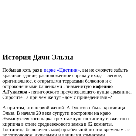
История Дачи Эльзы
Побывав хоть раз в
парке «Цветник»
, вы не сможете забыть
красивое здание, расположенное справа у входа – легкое,
оригинальное, с открытыми террасами балконов и с
остроконечными башенками - знаменитую
кофейню
А.Гукасова
- пятигорского преуспевающего купца армянина.
Спросите - а при чем же тут «дом с приведениями»?
А при том, что первой женой А.Гукасова была красавица
Эльза. В начале 20 века супруги построили на краю
Эммануэлевского парка трехэтажную гостиницу из желтого
кирпича в стиле средневекового замка в 62 комнаты.
Гостиница было очень комфортабельной по тем временам - с
водопроводом, душевыми и ванными комнатами,