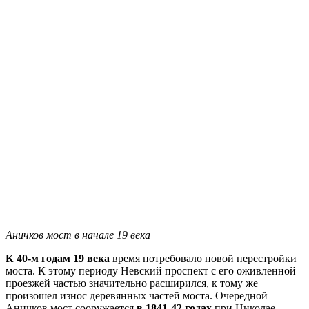
Аничков мост в начале 19 века
К 40-м годам 19 века
время потребовало новой перестройки
моста. К этому периоду Невский проспект с его оживленной
проезжей частью значительно расширился, к тому же
произошел износ деревянных частей моста. Очередной
Аничков мост сооружается
в 1841-42 годах
при Николае