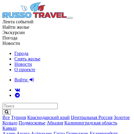
Лента событий
Найти жилье
Экскурсии
Погода
Новости
Города
Снять жилье
Новости
О проекте
Войти
Все
Турция
Краснодарский край
Центральная Россия
Золотое
Кольцо
Подмосковье
Абхазия
Калининградская область
Кавказ
Адлер
Анапа
Астрахань
Гагра
Геленджик
Екатеринбург