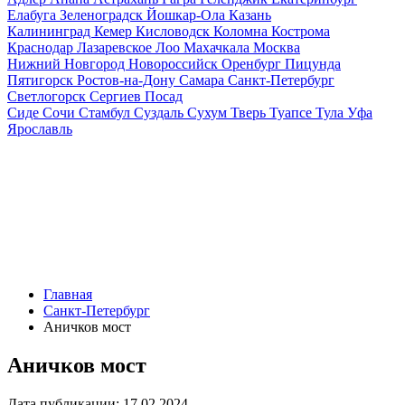
Елабуга
Зеленоградск
Йошкар-Ола
Казань
Калининград
Кемер
Кисловодск
Коломна
Кострома
Краснодар
Лазаревское
Лоо
Махачкала
Москва
Нижний Новгород
Новороссийск
Оренбург
Пицунда
Пятигорск
Ростов-на-Дону
Самара
Санкт-Петербург
Светлогорск
Сергиев Посад
Сиде
Сочи
Стамбул
Суздаль
Сухум
Тверь
Туапсе
Тула
Уфа
Ярославль
Главная
Санкт-Петербург
Аничков мост
Аничков мост
Дата публикации:
17.02.2024