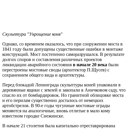
Скульптура "Укрощение коня"
Однако, со временем оказалось, что при сооружении моста в
1841 году были допущены существенные ошибки в монтаже
конструкций. Мост постепенно саморазрушался. В результате
долгих споров и составления различных проектов
ликвидации аварийного состояния
в начале 20
века
были
перестроены мостовые своды (архитектор П.Щусев) с
сохранением общего вида и архитектуры.
Перед блокадой Ленинграда скульптуры коней упаковали в
деревянные ящики с землей и закопали в Аничковом саду, что
спасло их от бомбардировок. Но гранитной облицовке моста
и его перилам существенно досталось от немецких
артобстрелов. В 90-е годы чугунные мостовые ограды
меняются на аналогичные, вновь отлитые в мало кому
известном городке Снежинске.
В начале 21 столетия была капитально отреставрирована