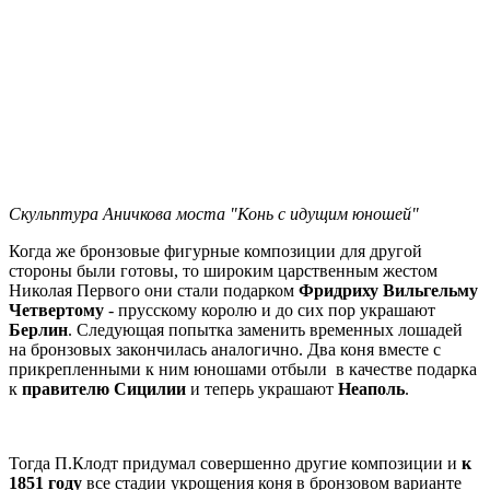
Скульптура Аничкова моста "Конь с идущим юношей"
Когда же бронзовые фигурные композиции для другой
стороны были готовы, то широким царственным жестом
Николая Первого они стали подарком
Фридриху Вильгельму
Четвертому
- прусскому королю и до сих пор украшают
Берлин
. Следующая попытка заменить временных лошадей
на бронзовых закончилась аналогично. Два коня вместе с
прикрепленными к ним юношами отбыли в качестве подарка
к
правителю
Сицилии
и теперь украшают
Неаполь
.
Тогда П.Клодт придумал совершенно другие композиции и
к
1851 году
все стадии укрощения коня в бронзовом варианте