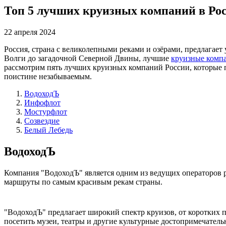
Топ 5 лучших круизных компаний в Ро
22 апреля 2024
Россия, страна с великолепными реками и озёрами, предлагае
Волги до загадочной Северной Двины, лучшие
круизные комп
рассмотрим пять лучших круизных компаний России, которые 
поистине незабываемым.
ВодоходЪ
Инфофлот
Мостурфлот
Созвездие
Белый Лебедь
ВодоходЪ
Компания "ВодоходЪ" является одним из ведущих операторов 
маршруты по самым красивым рекам страны.
"ВодоходЪ" предлагает широкий спектр круизов, от коротких п
посетить музеи, театры и другие культурные достопримечатель