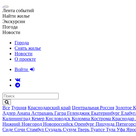
Лента событий
Найти жилье
Экскурсии
Погода
Новости
Города
Снять жилье
Новости
О проекте
Войти
Все
Турция
Краснодарский край
Центральная Россия
Золотое 
Адлер
Анапа
Астрахань
Гагра
Геленджик
Екатеринбург
Елабу
Калининград
Кемер
Кисловодск
Коломна
Кострома
Краснодар
Нижний Новгород
Новороссийск
Оренбург
Пицунда
Пятигор
Сиде
Сочи
Стамбул
Суздаль
Сухум
Тверь
Туапсе
Тула
Уфа
Ярос