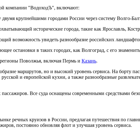
ой компании "ВодоходЪ", включают:
 двумя крупнейшими городами России через систему Волго-Бал
хватывающий исторические города, такие как Ярославль, Костр
ющий возможность увидеть разнообразие российских ландшафтов
ающее остановки в таких городах, как Волгоград, с его знамен
регионы Поволжья, включая Пермь и
Казань
.
ообразие маршрутов, но и высокий уровень сервиса. На борту 
 русской и европейской кухни, а также разнообразные развлека
 пассажиров. Все суда оснащены современными средствами безо
ынке речных круизов в России, предлагая путешествия по главн
ажиров, постоянно обновляя флот и улучшая уровень сервиса.