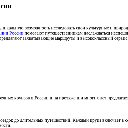
ссии
т уникальную возможность исследовать свои культурные и приро
ании России
помогают путешественникам наслаждаться неспешны
предлагают захватывающие маршруты и высококлассный сервис,
речных круизов в России и на протяжении многих лет предлага
оездок до длительных путешествий. Каждый круиз включает в се
ности.