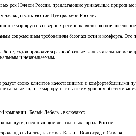
евых рек Южной России, предлагающие уникальные природные и
м насладиться красотой Центральной России.
ионные маршруты в северных регионах, включающие посещение 
 самым современным требованиям безопасности и комфорта. Это
 борту судов проводятся разнообразные развлекательные меропр
никальным и незабываемым.
ет радует своих клиентов качественными и комфортабельными пу
ет уникальные водные маршруты с высоким уровнем обслуживания
ой компании "Белый Лебедь", включают:
одные пути, соединяющий два главных города России.
рода вдоль Волги, такие как Казань, Волгоград и Самара.