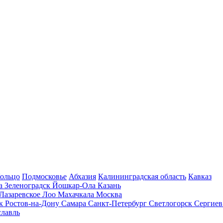
Кольцо
Подмосковье
Абхазия
Калининградская область
Кавказ
га
Зеленоградск
Йошкар-Ола
Казань
Лазаревское
Лоо
Махачкала
Москва
ск
Ростов-на-Дону
Самара
Санкт-Петербург
Светлогорск
Сергиев
лавль