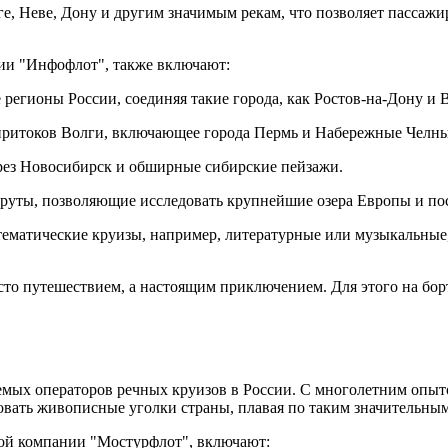
Неве, Дону и другим значимым рекам, что позволяет пассажира
ии "Инфофлот", также включают:
регионы России, соединяя такие города, как Ростов-на-Дону и 
притоков Волги, включающее города Пермь и Набережные Челны
рез Новосибирск и обширные сибирские пейзажи.
уты, позволяющие исследовать крупнейшие озера Европы и пос
тематические круизы, например, литературные или музыкальные
сто путешествием, а настоящим приключением. Для этого на бор
емых операторов речных круизов в России. С многолетним опыт
вать живописные уголки страны, плавая по таким значительным 
ой компании "Мостурфлот", включают: