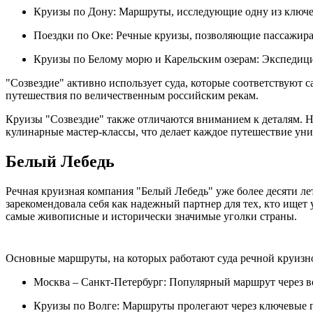
Круизы по Дону: Маршруты, исследующие одну из ключ
Поездки по Оке: Речные круизы, позволяющие пассажира
Круизы по Белому морю и Карельским озерам: Экспедиц
"Созвездие" активно использует суда, которые соответствуют
путешествия по величественным российским рекам.
Круизы "Созвездие" также отличаются вниманием к деталям. На
кулинарные мастер-классы, что делает каждое путешествие у
Белый Лебедь
Речная круизная компания "Белый Лебедь" уже более десяти л
зарекомендовала себя как надежный партнер для тех, кто ищ
самые живописные и исторически значимые уголки страны.
Основные маршруты, на которых работают суда речной круизн
Москва – Санкт-Петербург: Популярный маршрут через в
Круизы по Волге: Маршруты пролегают через ключевые го