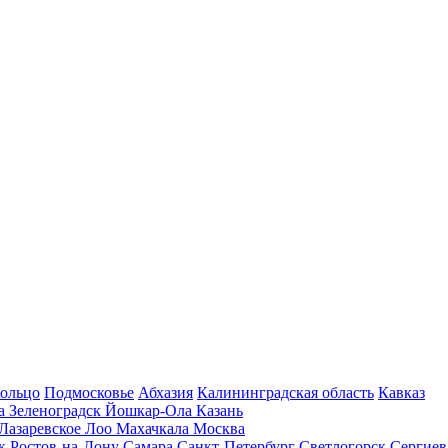
Кольцо
Подмосковье
Абхазия
Калининградская область
Кавказ
га
Зеленоградск
Йошкар-Ола
Казань
Лазаревское
Лоо
Махачкала
Москва
ск
Ростов-на-Дону
Самара
Санкт-Петербург
Светлогорск
Сергиев