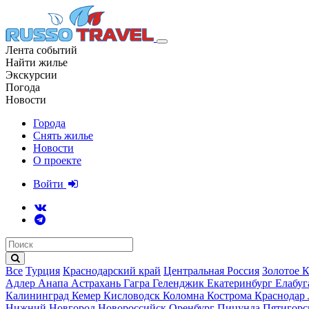
Лента событий
Найти жилье
Экскурсии
Погода
Новости
Города
Снять жилье
Новости
О проекте
Войти
Все
Турция
Краснодарский край
Центральная Россия
Золотое 
Адлер
Анапа
Астрахань
Гагра
Геленджик
Екатеринбург
Елабу
Калининград
Кемер
Кисловодск
Коломна
Кострома
Краснодар
Нижний Новгород
Новороссийск
Оренбург
Пицунда
Пятигор