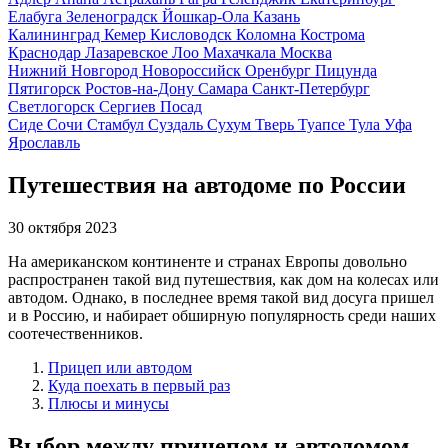
Елабуга
Зеленоградск
Йошкар-Ола
Казань
Калининград
Кемер
Кисловодск
Коломна
Кострома
Краснодар
Лазаревское
Лоо
Махачкала
Москва
Нижний Новгород
Новороссийск
Оренбург
Пицунда
Пятигорск
Ростов-на-Дону
Самара
Санкт-Петербург
Светлогорск
Сергиев Посад
Сиде
Сочи
Стамбул
Суздаль
Сухум
Тверь
Туапсе
Тула
Уфа
Ярославль
Путешествия на автодоме по России
30 октября 2023
На американском континенте и странах Европы довольно
распространен такой вид путешествия, как дом на колесах или
автодом. Однако, в последнее время такой вид досуга пришел
и в Россию, и набирает обширную популярность среди наших
соотечественников.
Прицеп или автодом
Куда поехать в первый раз
Плюсы и минусы
Выбор между прицепом и автодомом