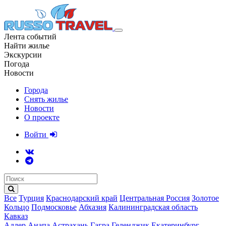
Лента событий
Найти жилье
Экскурсии
Погода
Новости
Города
Снять жилье
Новости
О проекте
Войти
Все
Турция
Краснодарский край
Центральная Россия
Золотое
Кольцо
Подмосковье
Абхазия
Калининградская область
Кавказ
Адлер
Анапа
Астрахань
Гагра
Геленджик
Екатеринбург