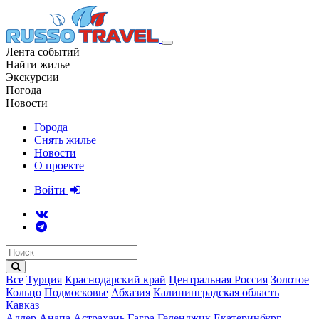
Лента событий
Найти жилье
Экскурсии
Погода
Новости
Города
Снять жилье
Новости
О проекте
Войти
Все
Турция
Краснодарский край
Центральная Россия
Золотое
Кольцо
Подмосковье
Абхазия
Калининградская область
Кавказ
Адлер
Анапа
Астрахань
Гагра
Геленджик
Екатеринбург