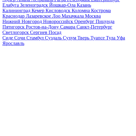
Елабуга
Зеленоградск
Йошкар-Ола
Казань
Калининград
Кемер
Кисловодск
Коломна
Кострома
Краснодар
Лазаревское
Лоо
Махачкала
Москва
Нижний Новгород
Новороссийск
Оренбург
Пицунда
Пятигорск
Ростов-на-Дону
Самара
Санкт-Петербург
Светлогорск
Сергиев Посад
Сиде
Сочи
Стамбул
Суздаль
Сухум
Тверь
Туапсе
Тула
Уфа
Ярославль