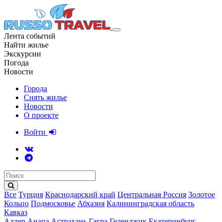
Лента событий
Найти жилье
Экскурсии
Погода
Новости
Города
Снять жилье
Новости
О проекте
Войти
Все
Турция
Краснодарский край
Центральная Россия
Золотое
Кольцо
Подмосковье
Абхазия
Калининградская область
Кавказ
Адлер
Анапа
Астрахань
Гагра
Геленджик
Екатеринбург