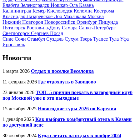
Елабуга
Зеленоградск
Йошкар-Ола
Казань
Калининград
Кемер
Кисловодск
Коломна
Кострома
Краснодар
Лазаревское
Лоо
Махачкала
Москва
Нижний Новгород
Новороссийск
Оренбург
Пицунда
Пятигорск
Ростов-на-Дону
Самара
Санкт-Петербург
Светлогорск
Сергиев Посад
Сиде
Сочи
Стамбул
Суздаль
Сухум
Тверь
Туапсе
Тула
Уфа
Ярославль
Новости
1 марта 2026
Отдых в поселке Веселовка
11 февраля 2026
Где отдохнуть в Завидово
23 января 2026
ТОП- 5 причин поехать в загородный клуб
под Москвой уже в эти выходные
15 декабря 2025
Новогодние туры 2026 по Карелии
1 декабря 2025
Как выбрать комфортный отель в Казани
по доступной цене
30 октября 2024
Куда слетать на отдых в ноябре 2024