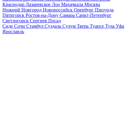
Краснодар
Лазаревское
Лоо
Махачкала
Москва
Нижний Новгород
Новороссийск
Оренбург
Пицунда
Пятигорск
Ростов-на-Дону
Самара
Санкт-Петербург
Светлогорск
Сергиев Посад
Сиде
Сочи
Стамбул
Суздаль
Сухум
Тверь
Туапсе
Тула
Уфа
Ярославль