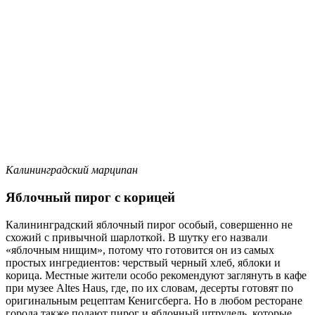
Калининградский марципан
Яблочный пирог с корицей
Калининградский яблочный пирог особый, совершенно не
схожий с привычной шарлоткой. В шутку его назвали
«яблочным нищим», потому что готовится он из самых
простых ингредиентов: черствый черный хлеб, яблоки и
корица. Местные жители особо рекомендуют заглянуть в кафе
при музее Altes Haus, где, по их словам, десерты готовят по
оригинальным рецептам Кенигсберга. Но в любом ресторане
города также подают пирог и яблочный штрудель, которые