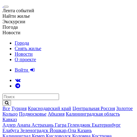
Лента событий
Найти жилье
Экскурсии
Погода
Новости
Города
Снять жилье
Новости
О проекте
Войти
Все
Турция
Краснодарский край
Центральная Россия
Золотое
Кольцо
Подмосковье
Абхазия
Калининградская область
Кавказ
Адлер
Анапа
Астрахань
Гагра
Геленджик
Екатеринбург
Елабуга
Зеленоградск
Йошкар-Ола
Казань
Калининград
Кемер
Кисловодск
Коломна
Кострома