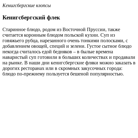
Кенигсбергские клопсы
Кенигсбергский флек
Старинное блюдо, родом из Восточной Пруссии, также
считается коронным блюдом польской кухни. Суп из
говяжьего рубца, нарезанного очень тонкими полосками, с
добавлением овощей, специй и зелени. Густое сытное блюдо
некогда считалось едой бедняков – в былые времена
наваристый суп готовили в больших количествах и продавали
на рынке. В наши дни кенигсбергские фляки можно заказать в
дорогих ресторанах или в скромных закусочных города:
блюдо по-прежнему пользуется бешеной популярностью.