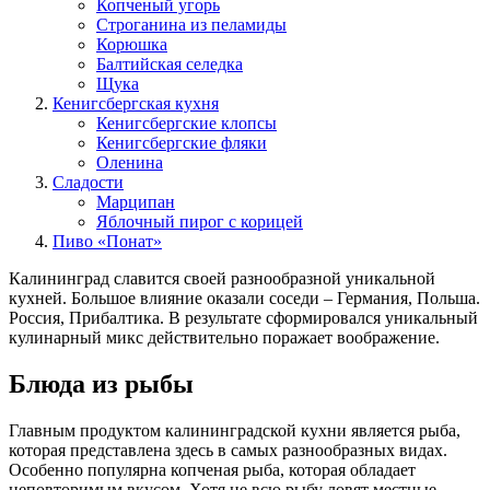
Копченый угорь
Строганина из пеламиды
Корюшка
Балтийская селедка
Щука
Кенигсбергская кухня
Кенигсбергские клопсы
Кенигсбергские фляки
Оленина
Сладости
Марципан
Яблочный пирог с корицей
Пиво «Понат»
Калининград славится своей разнообразной уникальной
кухней. Большое влияние оказали соседи – Германия, Польша.
Россия, Прибалтика. В результате сформировался уникальный
кулинарный микс действительно поражает воображение.
Блюда из рыбы
Главным продуктом калининградской кухни является рыба,
которая представлена здесь в самых разнообразных видах.
Особенно популярна копченая рыба, которая обладает
неповторимым вкусом. Хотя не всю рыбу ловят местные