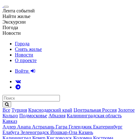
Лента событий
Найти жилье
Экскурсии
Погода
Новости
Города
Снять жилье
Новости
О проекте
Войти
Все
Турция
Краснодарский край
Центральная Россия
Золотое
Кольцо
Подмосковье
Абхазия
Калининградская область
Кавказ
Адлер
Анапа
Астрахань
Гагра
Геленджик
Екатеринбург
Елабуга
Зеленоградск
Йошкар-Ола
Казань
Калининград
Кемер
Кисловодск
Коломна
Кострома