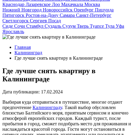
Краснодар
Лазаревское
Лоо
Махачкала
Москва
Нижний Новгород
Новороссийск
Оренбург
Пицунда
Пятигорск
Ростов-на-Дону
Самара
Санкт-Петербург
Светлогорск
Сергиев Посад
Сиде
Сочи
Стамбул
Суздаль
Сухум
Тверь
Туапсе
Тула
Уфа
Ярославль
Главная
Калининград
Где лучше снять квартиру в Калининграде
Где лучше снять квартиру в
Калининграде
Дата публикации:
17.02.2024
Выбирая куда отправиться в путешествие, многие отдают
предпочтение
Калининграду
. Такой выбор обусловлен
близостью Балтийского моря, приятным сервисом и конечно
атмосферой европейских городов. Каждый турист, после
прибытия в город, сможет подобрать место для проживания и
наслаждаться красотой города. Гости могут остановиться в
сетевых отелях, арендовать апартаменты или поселиться в