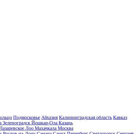
Кольцо
Подмосковье
Абхазия
Калининградская область
Кавказ
га
Зеленоградск
Йошкар-Ола
Казань
Лазаревское
Лоо
Махачкала
Москва
ск
Ростов-на-Дону
Самара
Санкт-Петербург
Светлогорск
Сергиев