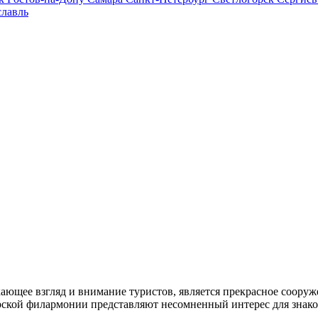
лавль
кающее взгляд и внимание туристов, является прекрасное соору
марской филармонии представляют несомненный интерес для зна