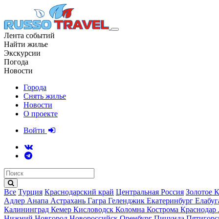
Лента событий
Найти жилье
Экскурсии
Погода
Новости
Города
Снять жилье
Новости
О проекте
Войти
Все
Турция
Краснодарский край
Центральная Россия
Золотое 
Адлер
Анапа
Астрахань
Гагра
Геленджик
Екатеринбург
Елабу
Калининград
Кемер
Кисловодск
Коломна
Кострома
Краснодар
Нижний Новгород
Новороссийск
Оренбург
Пицунда
Пятигор