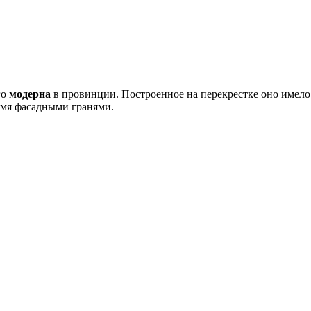
го
модерна
в провинции. Построенное на перекрестке оно имело 
емя фасадными гранями.