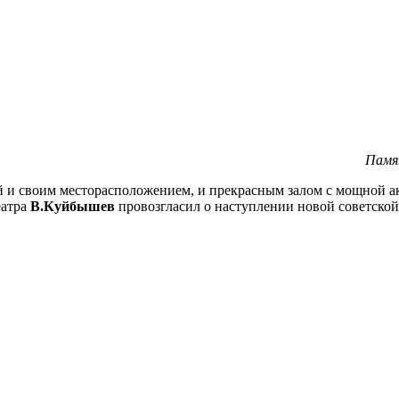
Памя
й и своим месторасположением, и прекрасным залом с мощной ак
еатра
В.Куйбышев
провозгласил о наступлении новой советской