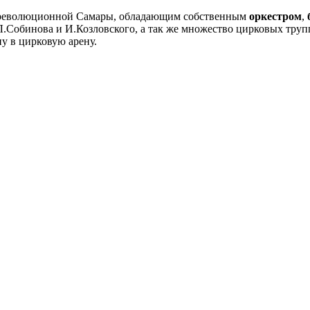
ореволюционной Самары, обладающим собственным
оркестром
,
 Л.Собинова и И.Козловского, а так же множество цирковых труп
у в цирковую арену.