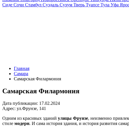
Сиде
Сочи
Стамбул
Суздаль
Сухум
Тверь
Туапсе
Тула
Уфа
Ярос
Главная
Самара
Самарская Филармония
Самарская Филармония
Дата публикации:
17.02.2024
Адрес:
ул.Фрунзе, 141
Одним из красивых зданий
улицы Фрунзе
, неизменно привле
стиле
модерн
. И сама история здания, и история развития са