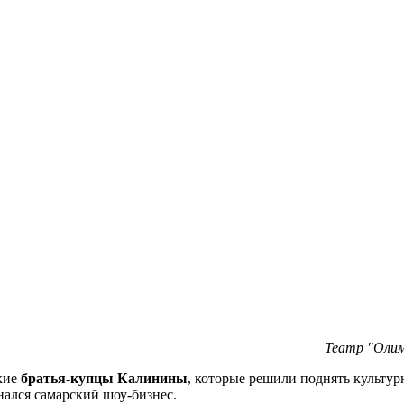
Театр "Олим
кие
братья-купцы Калинины
, которые решили поднять культур
нался самарский шоу-бизнес.