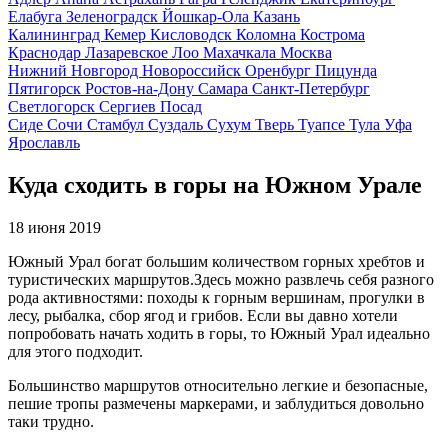
Елабуга
Зеленоградск
Йошкар-Ола
Казань
Калининград
Кемер
Кисловодск
Коломна
Кострома
Краснодар
Лазаревское
Лоо
Махачкала
Москва
Нижний Новгород
Новороссийск
Оренбург
Пицунда
Пятигорск
Ростов-на-Дону
Самара
Санкт-Петербург
Светлогорск
Сергиев Посад
Сиде
Сочи
Стамбул
Суздаль
Сухум
Тверь
Туапсе
Тула
Уфа
Ярославль
Куда сходить в горы на Южном Урале
18 июня 2019
Южный Урал богат большим количеством горных хребтов и
туристических маршрутов.Здесь можно развлечь себя разного
рода активностями: походы к горным вершинам, прогулки в
лесу, рыбалка, сбор ягод и грибов. Если вы давно хотели
попробовать начать ходить в горы, то Южный Урал идеально
для этого подходит.
Большинство маршрутов относительно легкие и безопасные,
пешие тропы размечены маркерами, и заблудиться довольно
таки трудно.