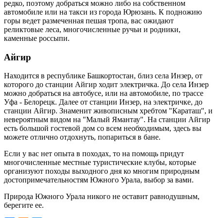
редко, поэтому добраться можно либо на собственном
автомобиле или на такси из города Юрюзань. К подножию
горы ведет размеченная пешая тропа, вас ожидают
реликтовые леса, многочисленные ручьи и родники,
каменные россыпи.
Айгир
Находится в республике Башкортостан, близ села Инзер, от
которого до станции Айгир ходит электричка. До села Инзер
можно добраться на автобусе, или на автомобиле, по трассе
Уфа - Белорецк. Далее от станции Инзер, на электричке, до
станции Айгир. Знаменит живописным хребтом "Караташ", и
невероятным видом на "Малый Ямантау". На станции Айгир
есть большой гостевой дом со всем необходимым, здесь вы
можете отлично отдохнуть, попариться в бане.
Если у вас нет опыта в походах, то на помощь придут
многочисленные местные туристические клубы, которые
организуют походы выходного дня ко многим природным
достопримечательностям Южного Урала, выбор за вами.
Природа Южного Урала никого не оставит равнодушным,
берегите ее.