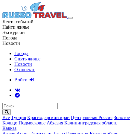
Лента событий
Найти жилье
Экскурсии
Погода
Новости
Города
Снять жилье
Новости
О проекте
Войти
Все
Турция
Краснодарский край
Центральная Россия
Золотое
Кольцо
Подмосковье
Абхазия
Калининградская область
Кавказ
Адлер
Анапа
Астрахань
Гагра
Геленджик
Екатеринбург